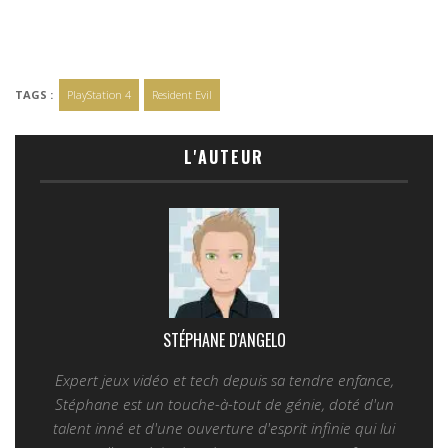
TAGS :
PlayStation 4
Resident Evil
L'AUTEUR
STÉPHANE D'ANGELO
Expert jeux vidéo et tech depuis sa tendre enfance,
Stéphane est un touche-à-tout de génie, doté d'un
talent inné et d'une ouverture d'esprit infinie qui lui