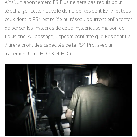
Ainsi, un abonnement PS Plus ne sera pas requis pour
télécharger cette nouvelle démo de Resident Evil 7, et tous
ceux dont la PS4 est reliée au réseau pourront enfin tenter
de percer les mystères de cette mystérieuse maison de
Louisiane. Au passage, Capcom confirme que Resident Evil
7 tirera profit des capacités de la PS4 Pro, avec un
traitement Ultra HD 4K et HDR.