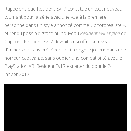
Rappelons que Resident Evil 7 constitue un tout nouveau
tournant pour la série avec une vue à la première
personne dans un style annoncé comme « photoréaliste »,
et rendu possible grâce au nouveau
Resident Evil Engine
de
Capcom. Resident Evil 7 devrait ainsi offrir un niveau
d’immersion sans précédent, qui plonge le joueur dans une
horreur captivante, sans oublier une compatibilité avec le
PlayStation VR. Resident Evil 7 est attendu pour le 24
janvier 2017.