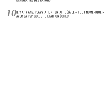
IL Y A 17 ANS, PLAYSTATION TENTAIT DÉJÀ LE « TOUT NUMÉRIQUE »
AVEC LA PSP GO… ET C’ÉTAIT UN ÉCHEC