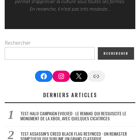
permet d'apprécier la culture sous toutes ses formes.
En revanche, il n'est pas très modeste...
Rechercher
RECHERCHER
Facebook
Instagram
X
Google News
DERNIERS ARTICLES
TEST HALO CAMPAIGN EVOLVED : LE REMAKE QUI RESSUSCITE LE
MONUMENT DE LA XBOX, AVEC QUELQUES CICATRICES
TEST ASSASSIN’S CREED BLACK FLAG RESYNCED : UN REMASTER
SOMPTUEUX QUI SUBLIME UN GRAND CLASSIQUE