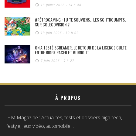
13 juillet 2026 - 14 h 48
#RÉTROGAMING : TU TE SOUVIENS… LES SCHTROUMPFS,
SUR COLECOVISION ?
19 juin 2026 - 19 h 02
ON A TESTÉ SCREAMER, LE RETOUR DE LA LICENCE CULTE
ENTRE RIDGE RACER ET BURNOUT
7 juin 2026 - 9 h 27
À PROPOS
THM Magazine : Actualités, tests et dossiers high-tech,
lifestyle, jeux vidéo, automobile…