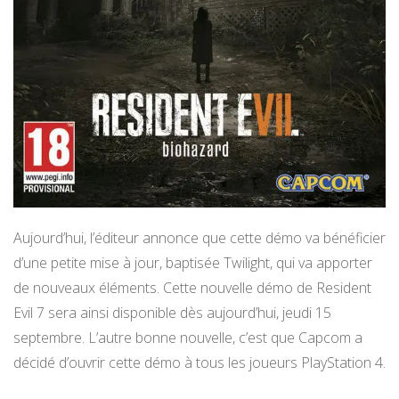
Aujourd’hui, l’éditeur annonce que cette démo va bénéficier
d’une petite mise à jour, baptisée Twilight, qui va apporter
de nouveaux éléments. Cette nouvelle démo de Resident
Evil 7 sera ainsi disponible dès aujourd’hui, jeudi 15
septembre. L’autre bonne nouvelle, c’est que Capcom a
décidé d’ouvrir cette démo à tous les joueurs PlayStation 4.