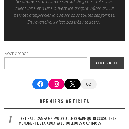
Stéphane est un touche-à-tout de génie, doté d'un
talent inné et d'une ouverture d'esprit infinie qui lui
permet d'apprécier la culture sous toutes ses formes.
En revanche, il n'est pas très modeste...
Rechercher
RECHERCHER
Facebook
Instagram
X
Google News
DERNIERS ARTICLES
TEST HALO CAMPAIGN EVOLVED : LE REMAKE QUI RESSUSCITE LE
MONUMENT DE LA XBOX, AVEC QUELQUES CICATRICES