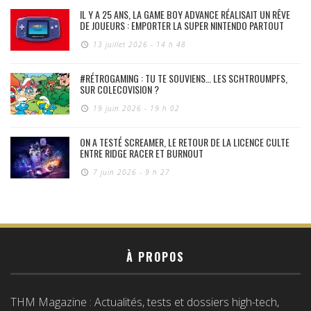
IL Y A 25 ANS, LA GAME BOY ADVANCE RÉALISAIT UN RÊVE
DE JOUEURS : EMPORTER LA SUPER NINTENDO PARTOUT
13 juillet 2026 - 14 h 48
#RÉTROGAMING : TU TE SOUVIENS… LES SCHTROUMPFS,
SUR COLECOVISION ?
19 juin 2026 - 19 h 02
ON A TESTÉ SCREAMER, LE RETOUR DE LA LICENCE CULTE
ENTRE RIDGE RACER ET BURNOUT
7 juin 2026 - 9 h 27
À PROPOS
THM Magazine : Actualités, tests et dossiers high-tech,