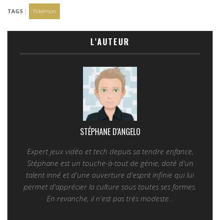
TAGS :
Pokémon
L'AUTEUR
STÉPHANE D'ANGELO
Expert jeux vidéo et tech depuis sa tendre enfance,
Stéphane est un touche-à-tout de génie, doté d'un
talent inné et d'une ouverture d'esprit infinie qui lui
permet d'apprécier la culture sous toutes ses formes.
En revanche, il n'est pas très modeste...