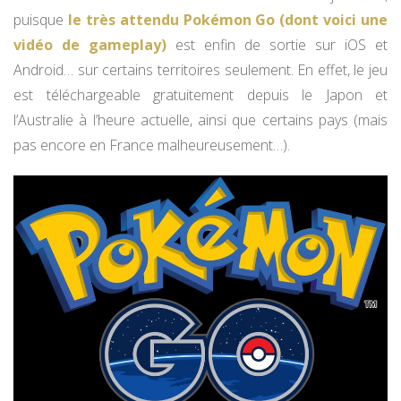
puisque
le très attendu Pokémon Go (dont voici une
vidéo de gameplay)
est enfin de sortie sur iOS et
Android… sur certains territoires seulement. En effet, le jeu
est téléchargeable gratuitement depuis le Japon et
l’Australie à l’heure actuelle, ainsi que certains pays (mais
pas encore en France malheureusement…).