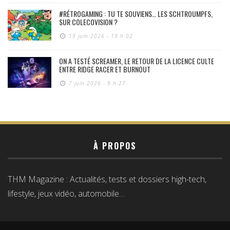
#RÉTROGAMING : TU TE SOUVIENS… LES SCHTROUMPFS,
SUR COLECOVISION ?
19 juin 2026 - 19 h 02
ON A TESTÉ SCREAMER, LE RETOUR DE LA LICENCE CULTE
ENTRE RIDGE RACER ET BURNOUT
7 juin 2026 - 9 h 27
À PROPOS
THM Magazine : Actualités, tests et dossiers high-tech,
lifestyle, jeux vidéo, automobile…