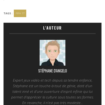
TAGS :
FIFA 17
L'AUTEUR
STÉPHANE D'ANGELO
Expert jeux vidéo et tech depuis sa tendre enfance,
Stéphane est un touche-à-tout de génie, doté d'un
talent inné et d'une ouverture d'esprit infinie qui lui
permet d'apprécier la culture sous toutes ses formes.
En revanche, il n'est pas très modeste...