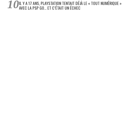
IL Y A 17 ANS, PLAYSTATION TENTAIT DÉJÀ LE « TOUT NUMÉRIQUE »
AVEC LA PSP GO… ET C’ÉTAIT UN ÉCHEC