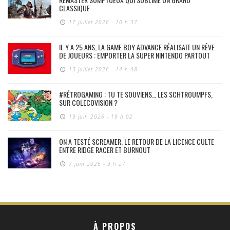
CLASSIQUE
17 juillet 2026 - 10 h 37
IL Y A 25 ANS, LA GAME BOY ADVANCE RÉALISAIT UN RÊVE
DE JOUEURS : EMPORTER LA SUPER NINTENDO PARTOUT
13 juillet 2026 - 14 h 48
#RÉTROGAMING : TU TE SOUVIENS… LES SCHTROUMPFS,
SUR COLECOVISION ?
19 juin 2026 - 19 h 02
ON A TESTÉ SCREAMER, LE RETOUR DE LA LICENCE CULTE
ENTRE RIDGE RACER ET BURNOUT
7 juin 2026 - 9 h 27
À PROPOS