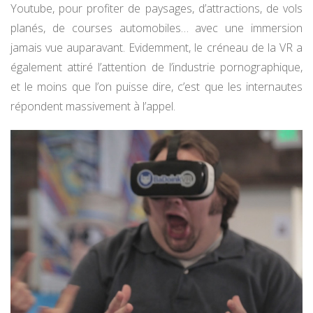
Youtube, pour profiter de paysages, d’attractions, de vols
planés, de courses automobiles… avec une immersion
jamais vue auparavant. Evidemment, le créneau de la VR a
également attiré l’attention de l’industrie pornographique,
et le moins que l’on puisse dire, c’est que les internautes
répondent massivement à l’appel.