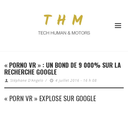
« PORNO VR » : UN BOND DE 9 000% SUR LA
RECHERCHE GOOGLE
Stéphane D'Angelo
/
4 juillet 2016 - 16 h 08
« PORN VR » EXPLOSE SUR GOOGLE