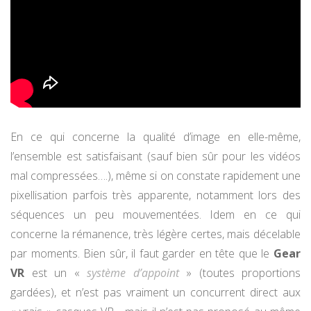
En ce qui concerne la qualité d’image en elle-même,
l’ensemble est satisfaisant (sauf bien sûr pour les vidéos
mal compressées….), même si on constate rapidement une
pixellisation parfois très apparente, notamment lors des
séquences un peu mouvementées. Idem en ce qui
concerne la rémanence, très légère certes, mais décelable
par moments. Bien sûr, il faut garder en tête que le
Gear
VR
est un «
système d’appoint
» (toutes proportions
gardées), et n’est pas vraiment un concurrent direct aux