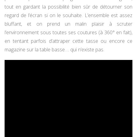
tout en gardant la possibilité bien sûr de détourner son
regard de l’écran si on le souhaite. L’ensemble est assez
bluffant, et on prend un malin plaisir à scruter
l’environnement sous toutes ses coutures (à 360° en fait),
en tentant parfois d’attraper cette tasse ou encore ce
magazine sur la table basse…. qui n’existe pas.