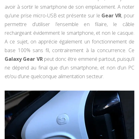
avoir à sortir le smartphone de son emplacement. A noter
qu’une prise micro-USB est présente sur le
Gear VR
, pour
permettre d’utiliser l’ensemble en filaire, le câble
rechargeant évidemment le smartphone, et non le casque.
A ce sujet, on apprécie également un fonctionnement de
base 100% sans fil, contrairement à la concurrence. Ce
Galaxy Gear VR
peut donc être emmené partout, puisqu’il
ne dépend au final que d’un smartphone, et non d’un PC
et/ou d’une quelconque alimentation secteur.