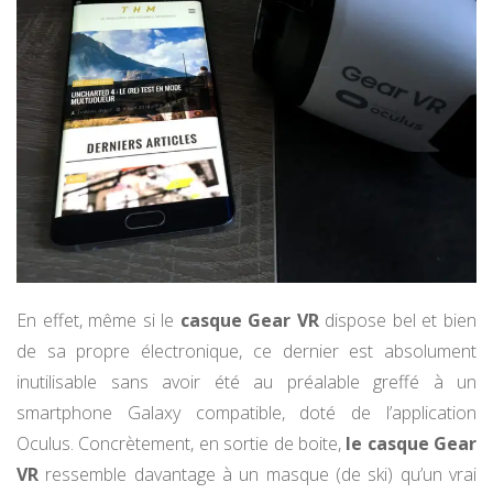
En effet, même si le
casque Gear VR
dispose bel et bien
de sa propre électronique, ce dernier est absolument
inutilisable sans avoir été au préalable greffé à un
smartphone Galaxy compatible, doté de l’application
Oculus. Concrètement, en sortie de boite,
le casque Gear
VR
ressemble davantage à un masque (de ski) qu’un vrai