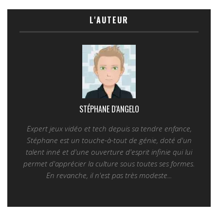
L'AUTEUR
STÉPHANE D'ANGELO
Expert jeux vidéo et tech depuis sa tendre enfance,
Stéphane est un touche-à-tout de génie, doté d'un
talent inné et d'une ouverture d'esprit infinie qui lui
permet d'apprécier la culture sous toutes ses formes.
En revanche, il n'est pas très modeste...