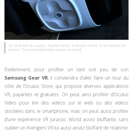
Sur la droite du casque, le pavé tactile, le bouton retour et les touches de
volume. Tout est parfaitement simple et intuitif.
Evidemment, pour profiter un tant soit peu de son
Samsung Gear VR
, il conviendra d’aller faire un tour du
côté de l’Oculus Store, qui propose diverses applications
VR, payantes et gratuites. On peut ainsi profiter d’Oculus
Video pour lire des vidéos sur le web ou des vidéos
stockées dans le smartphone, mais on peut aussi profiter
d’une expérience VR Jurassic World assez bluffante, sans
oublier un Avengers VR lui aussi assez bluffant de réalisme.