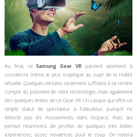
Au final, ce
Samung Gear VR
parvient aisément à
convaincre même le plus sceptique au sujet de la réalité
virtuelle. Quelques minutes seulement suffisent à se rendre
compte du potentiel de cette technologie, mais également
des quelques limites de ce Gear VR. Un casque qui offre un
simple statut de spectateur à l’utilisateur, puisqu’il ne
détecte pas les mouvements dans l’espace, mais qui
permet néanmoins de profiter de quelques très belles
expériences, assez novatrices pour le coup. On notera