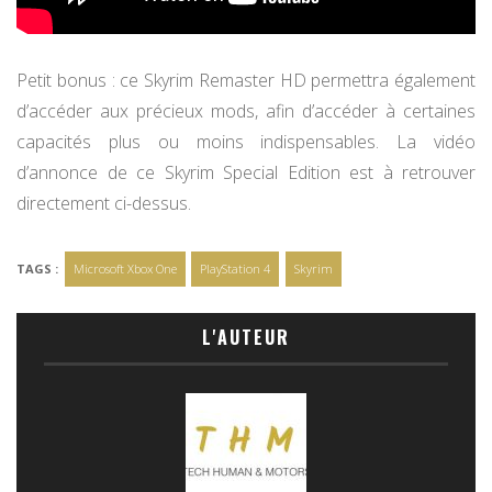
Petit bonus : ce Skyrim Remaster HD permettra également
d’accéder aux précieux mods, afin d’accéder à certaines
capacités plus ou moins indispensables. La vidéo
d’annonce de ce Skyrim Special Edition est à retrouver
directement ci-dessus.
TAGS :
Microsoft Xbox One
PlayStation 4
Skyrim
L'AUTEUR