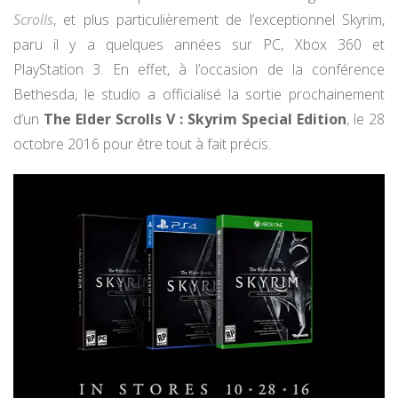
Scrolls
, et plus particulièrement de l’exceptionnel Skyrim,
paru il y a quelques années sur PC, Xbox 360 et
PlayStation 3. En effet, à l’occasion de la conférence
Bethesda, le studio a officialisé la sortie prochainement
d’un
The Elder Scrolls V : Skyrim Special Edition
, le 28
octobre 2016 pour être tout à fait précis.