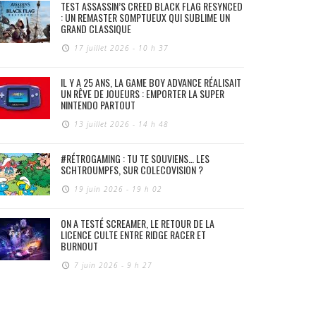
TEST ASSASSIN’S CREED BLACK FLAG RESYNCED
: UN REMASTER SOMPTUEUX QUI SUBLIME UN
GRAND CLASSIQUE
17 juillet 2026 - 10 h 37
IL Y A 25 ANS, LA GAME BOY ADVANCE RÉALISAIT
UN RÊVE DE JOUEURS : EMPORTER LA SUPER
NINTENDO PARTOUT
13 juillet 2026 - 14 h 48
#RÉTROGAMING : TU TE SOUVIENS… LES
SCHTROUMPFS, SUR COLECOVISION ?
19 juin 2026 - 19 h 02
ON A TESTÉ SCREAMER, LE RETOUR DE LA
LICENCE CULTE ENTRE RIDGE RACER ET
BURNOUT
7 juin 2026 - 9 h 27