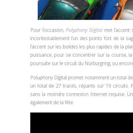
Pour l’occasion,
Polyphony Digital
met l’accent 
incontestablement l’un des points fort de la s
l’accent sur les bolides les plus rapides de la p
puissance, pour se concentrer sur la course, l
poursuite sur le circuit du Nürburgring, ou encore
Poluphony Digital promet notamment un total de 1
un total de 27 tracés, répartis sur 19 circuits
sans la moindre connexion Internet requise. Un
également de la fête.