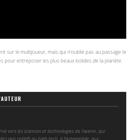
nt sur le multijoueur, mais qui n’oublie pas au passage le
 pour entreposer les plus beaux bolides de la planète.
'AUTEUR
é vers les sciences et technologies de l'avenir, qui
es avis relatifs au high-tech, à l’automobile, aux