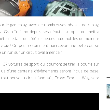
sur le gameplay, avec de nombreuses phases de replay,
aga Gran Turismo depuis ses débuts. Un opus qui mettra
lanète, mettant de côté les petites automobiles de moindre
a vraie ! On peut notamment apercevoir une belle course
 un run sur un circuit oval américain.
37 voitures de sport, qui pourront se tirer la bourre sur
. Plus d’une centaine d’évènements seront inclus de base,
 tout nouveau circuit japonais, Tokyo Express Way, sera