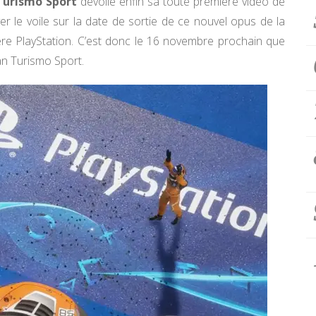
Turismo Sport
dévoile enfin sa toute première vidéo de
er le voile sur la date de sortie de ce nouvel opus de la
mière PlayStation. C’est donc le 16 novembre prochain que
an Turismo Sport.