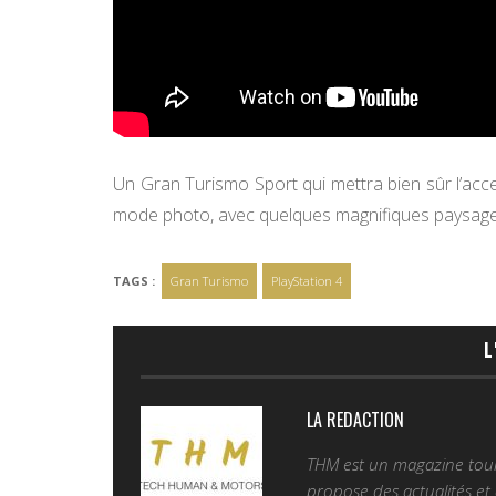
Un Gran Turismo Sport qui mettra bien sûr l’acce
mode photo, avec quelques magnifiques paysages
TAGS :
Gran Turismo
PlayStation 4
L
LA REDACTION
THM est un magazine tourn
propose des actualités et d