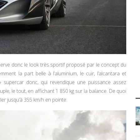
rve donc le look très sportif proposé par le concept du
nt la part belle à l’aluminium, le cuir, l’alcantara et
e » supercar donc, qui revendique une puissance assez
e, le tout, en affichant 1 850 kg sur la balance. De quoi
iler jusqu’à 355 km/h en pointe.