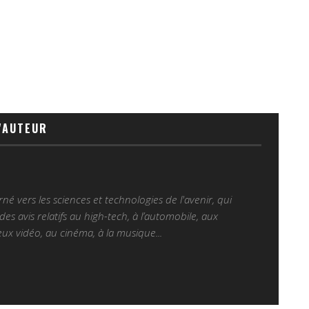
'AUTEUR
é vers les sciences et technologies de l'avenir, qui
es avis relatifs au high-tech, à l’automobile, aux
ux vidéo, au cinéma, à la musique...