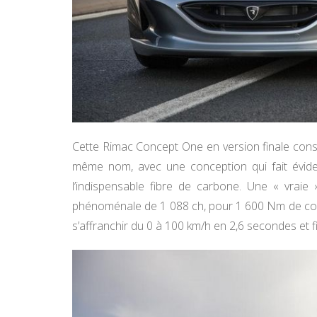
Cette Rimac Concept One en version finale conse
même nom, avec une conception qui fait évidemme
l’indispensable fibre de carbone. Une « vrai
phénoménale de 1 088 ch, pour 1 600 Nm de coupl
s’affranchir du 0 à 100 km/h en 2,6 secondes et f