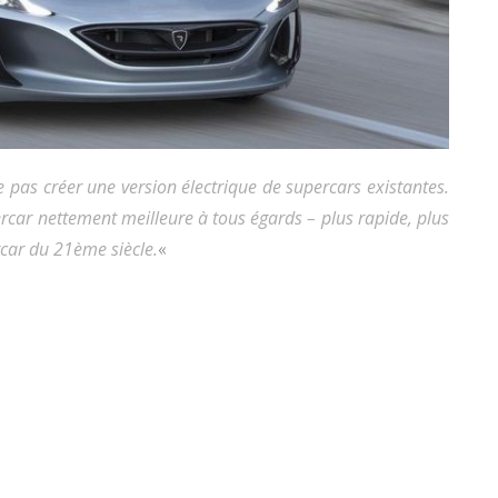
e pas créer une version électrique de supercars existantes.
ercar nettement meilleure à tous égards – plus rapide, plus
rcar du 21ème siècle.
«