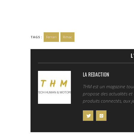
TAGS :
Ferrari
Rimac
L
LA REDACTION
THM est un magazine tourn
propose des actualités et d
produits connectés, aux je