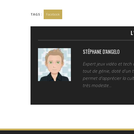
TAGS :
Facebook
L
STÉPHANE D'ANGELO
Expert jeux vidéo et tech
tout de génie, doté d'un t
permet d'apprécier la cult
très modeste...