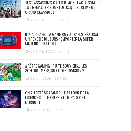
TEST ASSASSIN’S CREED BLACK FLAG RESYNCED
: UN REMASTER SOMPTUEUX QUI SUBLIME UN
GRAND CLASSIQUE
17 juillet 2026 - 10 h 37
IL Y A 25 ANS, LA GAME BOY ADVANCE RÉALISAIT
UN RÊVE DE JOUEURS : EMPORTER LA SUPER
NINTENDO PARTOUT
13 juillet 2026 - 14 h 48
#RÉTROGAMING : TU TE SOUVIENS… LES
SCHTROUMPFS, SUR COLECOVISION ?
19 juin 2026 - 19 h 02
ON A TESTÉ SCREAMER, LE RETOUR DE LA
LICENCE CULTE ENTRE RIDGE RACER ET
BURNOUT
7 juin 2026 - 9 h 27