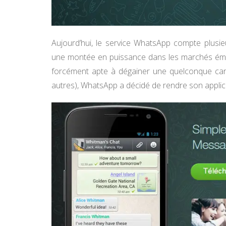
Aujourd’hui, le service WhatsApp compte plusieu
une montée en puissance dans les marchés émerg
forcément apte à dégainer une quelconque car
autres), WhatsApp a décidé de rendre son applic