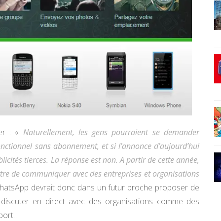
er : «
Naturellement, les gens pourraient se demander
tionnel sans abonnement, et si l’annonce d’aujourd’hui
licités tierces. La réponse est non. A partir de cette année,
ettre de communiquer avec des entreprises et organisations
 WhatsApp devrait donc dans un futur proche proposer de
de discuter en direct avec des organisations comme des
port…