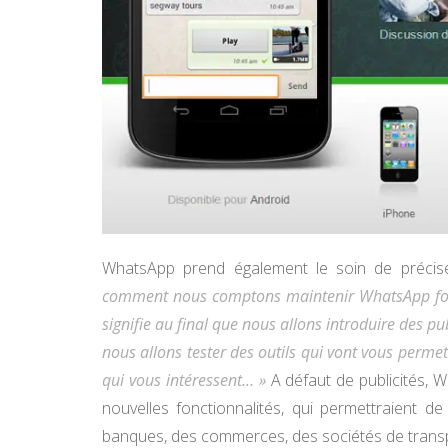
WhatsApp prend également le soin de précis
comment nous comptons maintenir WhatsApp fonc
signifie au final que nous allons introduire des pub
nous allons tester des outils qui vont vous perm
qui vous intéressent… »
A défaut de publicités,
nouvelles fonctionnalités, qui permettraient 
banques, des commerces, des sociétés de trans