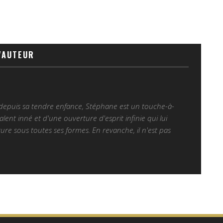
'AUTEUR
 depuis sa tendre enfance, Stéphane est un touche-à-
alent inné et d'une ouverture d'esprit infinie qui lui
ure sous toutes ses formes. En revanche, il n'est pas