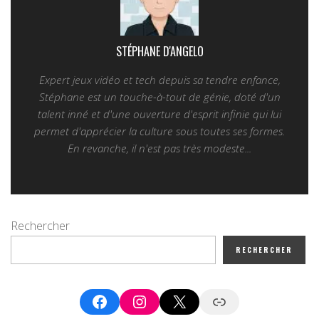
STÉPHANE D'ANGELO
Expert jeux vidéo et tech depuis sa tendre enfance,
Stéphane est un touche-à-tout de génie, doté d'un
talent inné et d'une ouverture d'esprit infinie qui lui
permet d'apprécier la culture sous toutes ses formes.
En revanche, il n'est pas très modeste...
Rechercher
RECHERCHER
Facebook
Instagram
X
Google News