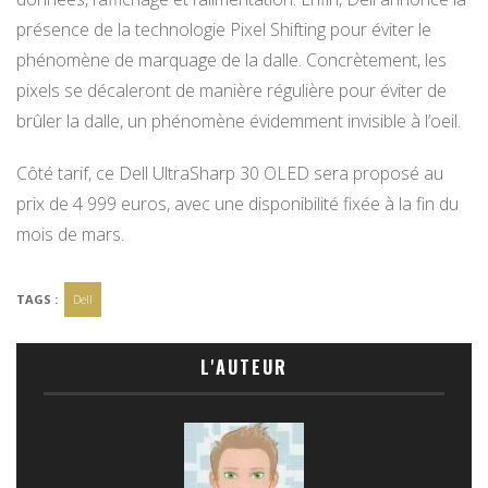
présence de la technologie Pixel Shifting pour éviter le
phénomène de marquage de la dalle. Concrètement, les
pixels se décaleront de manière régulière pour éviter de
brûler la dalle, un phénomène évidemment invisible à l’oeil.
Côté tarif, ce Dell UltraSharp 30 OLED sera proposé au
prix de 4 999 euros, avec une disponibilité fixée à la fin du
mois de mars.
TAGS :
Dell
L'AUTEUR