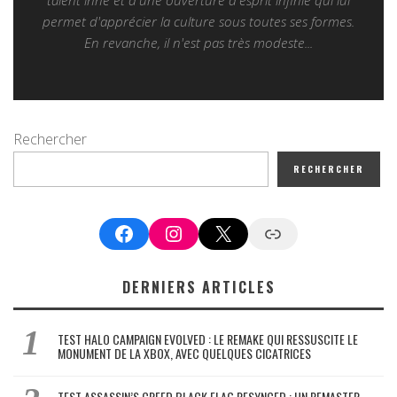
talent inné et d'une ouverture d'esprit infinie qui lui
permet d'apprécier la culture sous toutes ses formes.
En revanche, il n'est pas très modeste...
Rechercher
RECHERCHER
Facebook
Instagram
X
Google News
DERNIERS ARTICLES
TEST HALO CAMPAIGN EVOLVED : LE REMAKE QUI RESSUSCITE LE
MONUMENT DE LA XBOX, AVEC QUELQUES CICATRICES
TEST ASSASSIN’S CREED BLACK FLAG RESYNCED : UN REMASTER