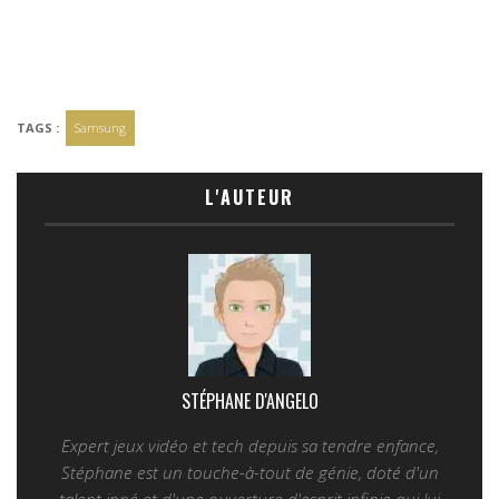
TAGS :
Samsung
L'AUTEUR
STÉPHANE D'ANGELO
Expert jeux vidéo et tech depuis sa tendre enfance,
Stéphane est un touche-à-tout de génie, doté d'un