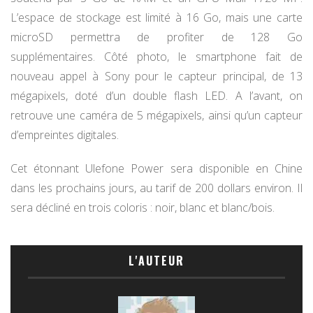
L’espace de stockage est limité à 16 Go, mais une carte
microSD permettra de profiter de 128 Go
supplémentaires. Côté photo, le smartphone fait de
nouveau appel à Sony pour le capteur principal, de 13
mégapixels, doté d’un double flash LED. A l’avant, on
retrouve une caméra de 5 mégapixels, ainsi qu’un capteur
d’empreintes digitales.
Cet étonnant Ulefone Power sera disponible en Chine
dans les prochains jours, au tarif de 200 dollars environ. Il
sera décliné en trois coloris : noir, blanc et blanc/bois.
L'AUTEUR