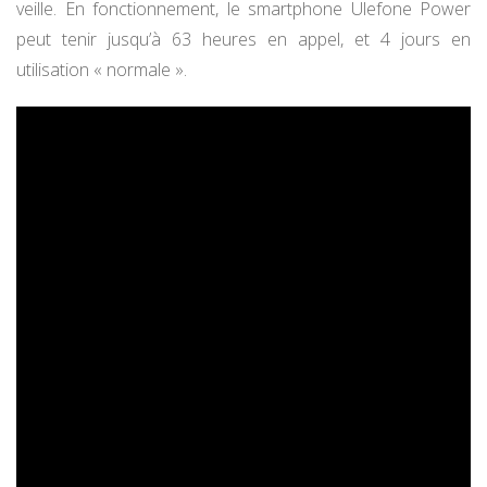
veille. En fonctionnement, le smartphone Ulefone Power
peut tenir jusqu’à 63 heures en appel, et 4 jours en
utilisation « normale ».