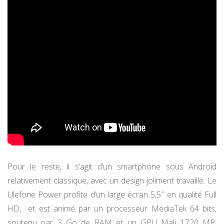
Pour le reste, il s’agit d’un smartphone sous Android
relativement classique, avec un design joliment travaillé. Le
Ulefone Power profite d’un large écran 5,5″ en qualité Full
HD, et est animé par un processeur MediaTek 64 bits,
soutenu par 3 Go de RAM et un GPU Mali 1720 MP.