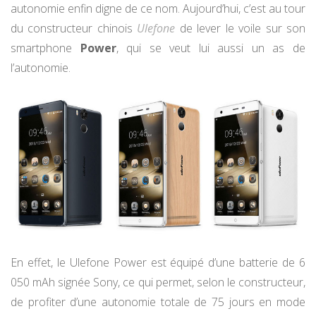
autonomie enfin digne de ce nom. Aujourd’hui, c’est au tour
du constructeur chinois
Ulefone
de lever le voile sur son
smartphone
Power
, qui se veut lui aussi un as de
l’autonomie.
En effet, le Ulefone Power est équipé d’une batterie de 6
050 mAh signée Sony, ce qui permet, selon le constructeur,
de profiter d’une autonomie totale de 75 jours en mode