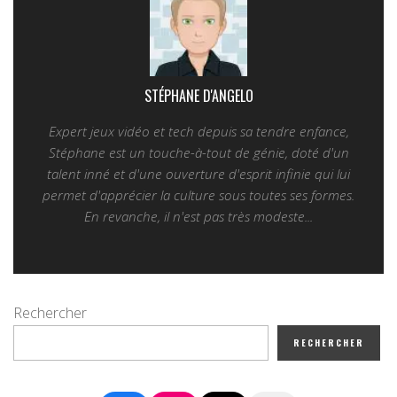
STÉPHANE D'ANGELO
Expert jeux vidéo et tech depuis sa tendre enfance,
Stéphane est un touche-à-tout de génie, doté d'un
talent inné et d'une ouverture d'esprit infinie qui lui
permet d'apprécier la culture sous toutes ses formes.
En revanche, il n'est pas très modeste...
Rechercher
RECHERCHER