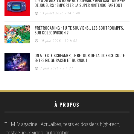
IL Y A 25 ANS, LA GAME BOY ADVANCE RÉALISAIT UN RÊVE
DE JOUEURS : EMPORTER LA SUPER NINTENDO PARTOUT
13 juillet 2026 - 14 h 48
#RÉTROGAMING : TU TE SOUVIENS… LES SCHTROUMPFS,
SUR COLECOVISION ?
19 juin 2026 - 19 h 02
ON A TESTÉ SCREAMER, LE RETOUR DE LA LICENCE CULTE
ENTRE RIDGE RACER ET BURNOUT
7 juin 2026 - 9 h 27
À PROPOS
THM Magazine : Actualités, tests et dossiers high-tech,
lifestyle, jeux vidéo, automobile…