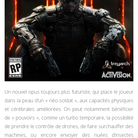
Un nouvel opus toujours plus futuriste, qui place le joueur
dans la peau d’un « néo-soldat », aux capacités physiques
et cérébrales améliorées. On peut notamment bénéficier
de « pouvoirs », comme un turbo temporaire, la possibilité
de prendre le contrôle de drones, de faire surchauffer des
machines, ou encore envoyer des nuées d’insectes