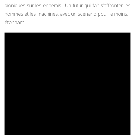
bioniques sur les ennemis. Un futur qui fait s’affronter les
hommes et les machines, avec un scénario pour le moins…
étonnant.