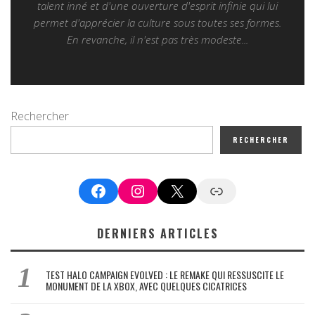
talent inné et d'une ouverture d'esprit infinie qui lui
permet d'apprécier la culture sous toutes ses formes.
En revanche, il n'est pas très modeste...
Rechercher
RECHERCHER
Facebook
Instagram
X
Google News
DERNIERS ARTICLES
TEST HALO CAMPAIGN EVOLVED : LE REMAKE QUI RESSUSCITE LE
MONUMENT DE LA XBOX, AVEC QUELQUES CICATRICES