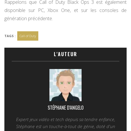
Rappelons que Call of Duty Black Ops 3 est également
disponible sur PC, Xbox One, et sur les consoles de
génération précédente.
TAGS :
Call of Duty
L'AUTEUR
STÉPHANE D'ANGELO
Expert jeux vidéo et tech depuis sa tendre enfance,
Stéphane est un touche-à-tout de génie, doté d'un