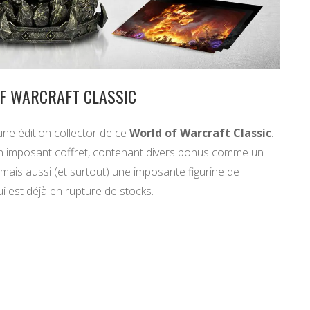
OF WARCRAFT CLASSIC
ne édition collector de ce
World of Warcraft Classic
.
un imposant coffret, contenant divers bonus comme un
 mais aussi (et surtout) une imposante figurine de
 est déjà en rupture de stocks.