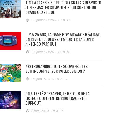
TEST ASSASSIN’S CREED BLACK FLAG RESYNCED
: UN REMASTER SOMPTUEUX QUI SUBLIME UN
GRAND CLASSIQUE
17 juillet 2026 - 10 h 37
IL Y A 25 ANS, LA GAME BOY ADVANCE RÉALISAIT
UN RÊVE DE JOUEURS : EMPORTER LA SUPER
NINTENDO PARTOUT
13 juillet 2026 - 14 h 48
#RÉTROGAMING : TU TE SOUVIENS… LES
SCHTROUMPFS, SUR COLECOVISION ?
19 juin 2026 - 19 h 02
ON A TESTÉ SCREAMER, LE RETOUR DE LA
LICENCE CULTE ENTRE RIDGE RACER ET
BURNOUT
7 juin 2026 - 9 h 27