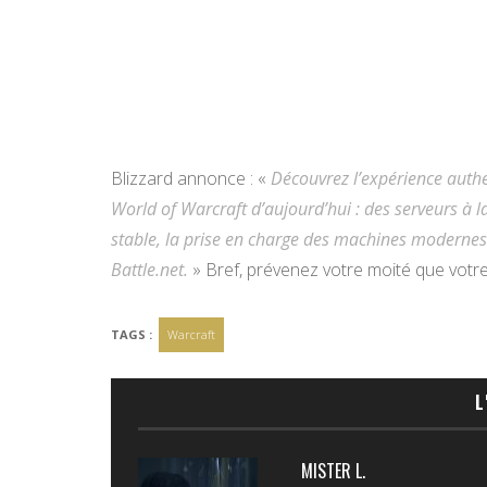
Blizzard annonce : «
Découvrez l’expérience authe
World of Warcraft d’aujourd’hui : des serveurs à l
stable, la prise en charge des machines modernes e
Battle.net.
» Bref, prévenez votre moité que votre 
TAGS :
Warcraft
L
MISTER L.