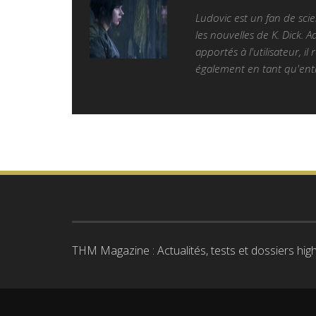
Ludovic est un fan de sc
les nouvelles de K. Dick. 
apportés à l'utilisateur, il
également en tant qu'entr
THM Magazine : Actualités, tests et dossiers high-