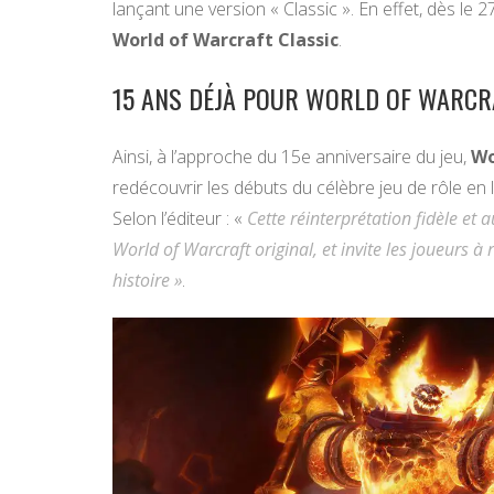
lançant une version « Classic ». En effet, dès le 2
World of Warcraft Classic
.
15 ANS DÉJÀ POUR WORLD OF WARCR
Ainsi, à l’approche du 15e anniversaire du jeu,
Wo
redécouvrir les débuts du célèbre jeu de rôle en
Selon l’éditeur : «
Cette réinterprétation fidèle et a
World of Warcraft original, et invite les joueurs à
histoire »
.