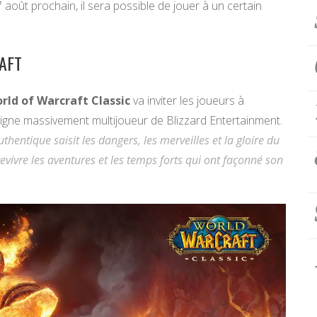
7 août prochain, il sera possible de jouer à un certain
AFT
rld of Warcraft Classic
va inviter les joueurs à
 ligne massivement multijoueur de Blizzard Entertainment.
uthentique saisit les dangers, les merveilles et la gloire du
 revivre les aventures et les temps forts qui ont façonné son