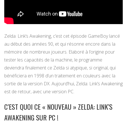
Zelda: Link’s Awakening, c’est cet épisode GameBoy lancé
au début des années 90, et qui résonne encore dans la
mémoire de nombreux joueurs. Elaboré à l’origine pour
tester les capacités de la machine, le programme
deviendra finalement ce Zelda si atypique, si original, qui
bénéficiera en 1998 d’un traitement en couleurs avec la
sortie de la version DX. Aujourd’hui, Zelda: Link’s Awakening
est de retour, avec une version PC.
C’EST QUOI CE « NOUVEAU » ZELDA: LINK’S
AWAKENING SUR PC !