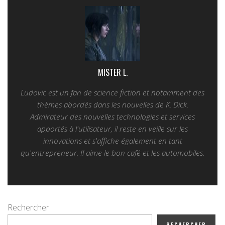
MISTER L.
Ludovic est un fan de science fiction et notamment des
thèmes abordés dans les nouvelles de K. Dick.
Admirateur des nouvelles technologies et services
apportés à l'utilisateur, il reste en veille sur les
innovations et s'affiche également en tant
qu'entrepreneur. Il aime le bon café et les automobiles.
Rechercher
RECHERCHER