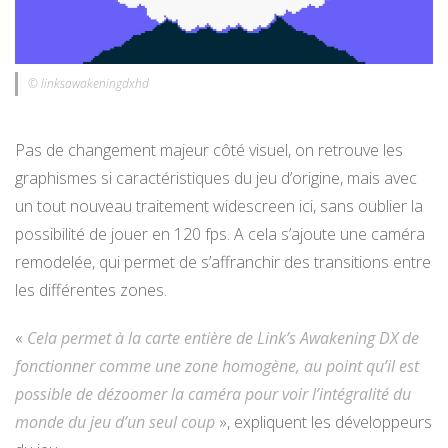
© linksawakeningdxhd
Pas de changement majeur côté visuel, on retrouve les
graphismes si caractéristiques du jeu d’origine, mais avec
un tout nouveau traitement widescreen ici, sans oublier la
possibilité de jouer en 120 fps. A cela s’ajoute une caméra
remodelée, qui permet de s’affranchir des transitions entre
les différentes zones.
«
Cela permet à la carte entière de Link’s Awakening DX de
fonctionner comme une zone homogène, au point qu’il est
possible de dézoomer la caméra pour voir l’intégralité du
monde du jeu d’un seul coup
», expliquent les développeurs