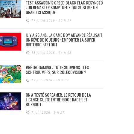
TEST ASSASSIN’S CREED BLACK FLAG RESYNCED
: UN REMASTER SOMPTUEUX QUI SUBLIME UN
GRAND CLASSIQUE
17 juillet 2026 - 10 h 37
IL Y A 25 ANS, LA GAME BOY ADVANCE RÉALISAIT
UN RÊVE DE JOUEURS : EMPORTER LA SUPER
NINTENDO PARTOUT
13 juillet 2026 - 14 h 48
#RÉTROGAMING : TU TE SOUVIENS… LES
SCHTROUMPFS, SUR COLECOVISION ?
19 juin 2026 - 19 h 02
ON A TESTÉ SCREAMER, LE RETOUR DE LA
LICENCE CULTE ENTRE RIDGE RACER ET
BURNOUT
7 juin 2026 - 9 h 27