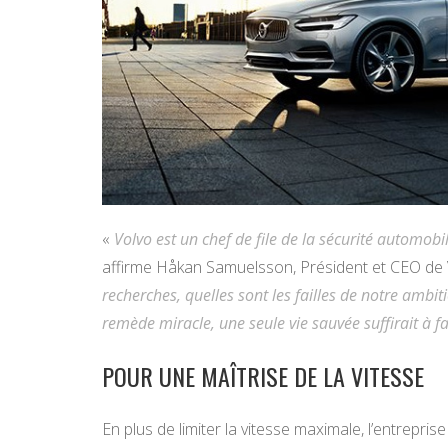
«
Volvo est un chef de file de la sécurité automobi
affirme Håkan Samuelsson, Président et CEO de 
recherches, quelles sont les failles de notre ambiti
remède miracle, une seule vie sauvée suffirait à fai
POUR UNE MAÎTRISE DE LA VITESSE
En plus de limiter la vitesse maximale, l’entrepr