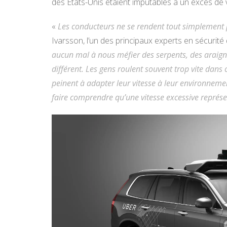
des États-Unis étaient imputables à un excès de v
«
Les conducteurs ne se rendent tout simplement 
Ivarsson, l’un des principaux experts en sécurité
aucun mal à nous méfier des serpents, des araigné
différent. Les gens roulent souvent trop vite dans c
peinent à adapter leur vitesse à leur environnement
faire comprendre qu’une vitesse excessive représ