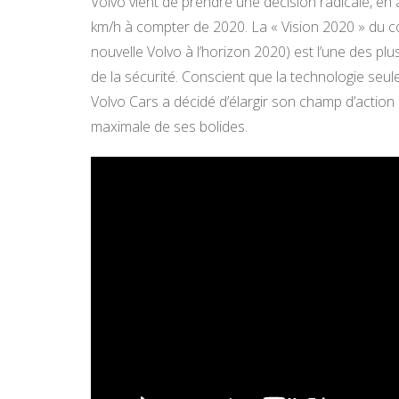
Volvo vient de prendre une décision radicale, en
km/h à compter de 2020. La « Vision 2020 » du c
nouvelle Volvo à l’horizon 2020) est l’une des pl
de la sécurité. Conscient que la technologie se
Volvo Cars a décidé d’élargir son champ d’actio
maximale de ses bolides.