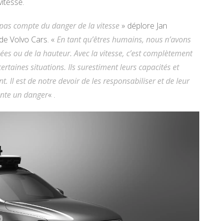
itesse.
pas compte du danger de la vitesse
» déplore Jan
 de Volvo Cars. «
En tant qu’êtres humains, nous n’avons
es ou de la hauteur. Avec la vitesse, c’est complètement
ertaines situations. Ils surestiment leurs capacités et
. Il est de notre devoir de les responsabiliser et de leur
ente un danger
« .