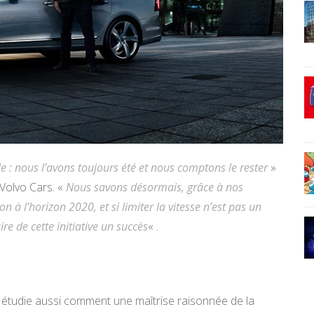
le : nous l’avons toujours été et nous comptons le rester
»
Volvo Cars. «
Nous savons désormais, grâce à nos
on à l’horizon 2020, et si limiter la vitesse n’est pas un
re de cette initiative un succès
« .
ise étudie aussi comment une maîtrise raisonnée de la