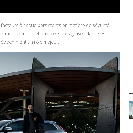
facteurs à risque persistants en matière de sécurité –
 terme aux morts et aux blessures graves dans ses
ue évidemment un rôle majeur.