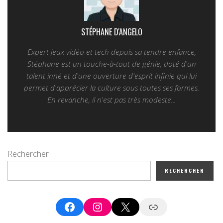
STÉPHANE D'ANGELO
Expert jeux vidéo et tech depuis sa tendre enfance,
Stéphane est un touche-à-tout de génie, doté d'un
talent inné et d'une ouverture d'esprit infinie qui lui
permet d'apprécier la culture sous toutes ses formes.
En revanche, il n'est pas très modeste...
Rechercher
RECHERCHER
Facebook
Instagram
X
Google News