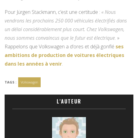
Pour Jürgen Stackmann, c’est une certitude :
« Nous
vendrons les prochains 250 000 véhicules électrifiés dans
un délai considérablement plus court. Chez Volkswagen,
nous sommes convaincus que le futur est électrique
. »
Rappelons que Volkswagen a d’ores et déjà gonflé
ses
ambitions de production de voitures électriques
dans les années à venir
.
TAGS :
Volkswagen
L'AUTEUR