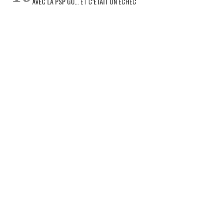
AVEC LA PSP GO… ET C’ÉTAIT UN ÉCHEC