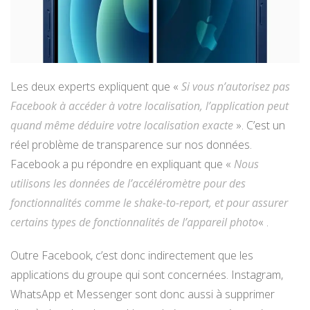
Les deux experts expliquent que «
Si vous n’autorisez pas
Facebook à accéder à votre localisation, l’application peut
quand même déduire votre localisation exacte
». C’est un
réel problème de transparence sur nos données.
Facebook a pu répondre en expliquant que «
Nous
utilisons les données de l’accéléromètre pour des
fonctionnalités comme le shake-to-report, et pour assurer
certains types de fonctionnalités de l’appareil photo
« .
Outre Facebook, c’est donc indirectement que les
applications du groupe qui sont concernées. Instagram,
WhatsApp et Messenger sont donc aussi à supprimer