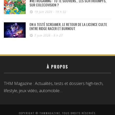
#RÉTROGAMING : TU TE SOUVIENS… LES SCHTROUMPFS,
SUR COLECOVISION ?
19 juin 2026 - 19 h 02
ON A TESTÉ SCREAMER, LE RETOUR DE LA LICENCE CULTE
ENTRE RIDGE RACER ET BURNOUT
7 juin 2026 - 9 h 27
À PROPOS
THM Magazine : Actualités, tests et dossiers high-tech,
lifestyle, jeux vidéo, automobile…
COPYRIGHT © THMMAGAZINE, TOUS DROITS RÉSERVÉS.