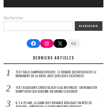
Rechercher
RECHERCHER
Facebook
Instagram
X
Google News
DERNIERS ARTICLES
TEST HALO CAMPAIGN EVOLVED : LE REMAKE QUI RESSUSCITE LE
MONUMENT DE LA XBOX, AVEC QUELQUES CICATRICES
TEST ASSASSIN’S CREED BLACK FLAG RESYNCED : UN REMASTER
SOMPTUEUX QUI SUBLIME UN GRAND CLASSIQUE
IL Y A 25 ANS, LA GAME BOY ADVANCE RÉALISAIT UN RÊVE DE
JOUEURS : EMPORTER LA SUPER NINTENDO PARTOUT