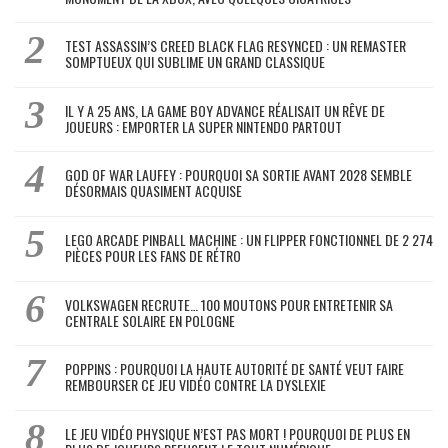
TEST ASSASSIN’S CREED BLACK FLAG RESYNCED : UN REMASTER
SOMPTUEUX QUI SUBLIME UN GRAND CLASSIQUE
IL Y A 25 ANS, LA GAME BOY ADVANCE RÉALISAIT UN RÊVE DE
JOUEURS : EMPORTER LA SUPER NINTENDO PARTOUT
GOD OF WAR LAUFEY : POURQUOI SA SORTIE AVANT 2028 SEMBLE
DÉSORMAIS QUASIMENT ACQUISE
LEGO ARCADE PINBALL MACHINE : UN FLIPPER FONCTIONNEL DE 2 274
PIÈCES POUR LES FANS DE RÉTRO
VOLKSWAGEN RECRUTE… 100 MOUTONS POUR ENTRETENIR SA
CENTRALE SOLAIRE EN POLOGNE
POPPINS : POURQUOI LA HAUTE AUTORITÉ DE SANTÉ VEUT FAIRE
REMBOURSER CE JEU VIDÉO CONTRE LA DYSLEXIE
LE JEU VIDÉO PHYSIQUE N’EST PAS MORT ! POURQUOI DE PLUS EN