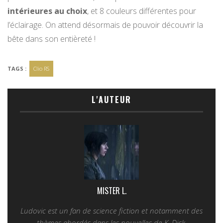
intérieures au choix
, et 8 couleurs différentes pour
l’éclairage. On attend désormais de pouvoir découvrir la
bête dans son entièreté !
TAGS :
Clio RS
L'AUTEUR
MISTER L.
Ludovic est un fan de science fiction et notamment des
thèmes abordés dans les nouvelles de K. Dick.