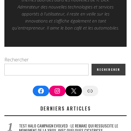
Admirateur des nouvelles technologies et services
apportés à l'utilisateur, il reste en veille sur les
innovations et s'affiche également en tant
qu'entrepreneur. Il aime le bon café et les automobiles.
Rechercher
RECHERCHER
Facebook
Instagram
X
Google News
DERNIERS ARTICLES
TEST HALO CAMPAIGN EVOLVED : LE REMAKE QUI RESSUSCITE LE
MONUMENT DE LA XBOX, AVEC QUELQUES CICATRICES