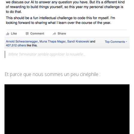
Même Terminator semble apprécier la nouvelle…
Et parce que nous sommes un peu cinéphile :