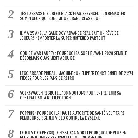
TEST ASSASSIN’S CREED BLACK FLAG RESYNCED : UN REMASTER
SOMPTUEUX QUI SUBLIME UN GRAND CLASSIQUE
IL Y A 25 ANS, LA GAME BOY ADVANCE RÉALISAIT UN RÊVE DE
JOUEURS : EMPORTER LA SUPER NINTENDO PARTOUT
GOD OF WAR LAUFEY : POURQUOI SA SORTIE AVANT 2028 SEMBLE
DÉSORMAIS QUASIMENT ACQUISE
LEGO ARCADE PINBALL MACHINE : UN FLIPPER FONCTIONNEL DE 2 274
PIÈCES POUR LES FANS DE RÉTRO
VOLKSWAGEN RECRUTE… 100 MOUTONS POUR ENTRETENIR SA
CENTRALE SOLAIRE EN POLOGNE
POPPINS : POURQUOI LA HAUTE AUTORITÉ DE SANTÉ VEUT FAIRE
REMBOURSER CE JEU VIDÉO CONTRE LA DYSLEXIE
LE JEU VIDÉO PHYSIQUE N’EST PAS MORT ! POURQUOI DE PLUS EN
PLUS DE JOUEURS REFUSENT LE TOUT NUMÉRIQUE