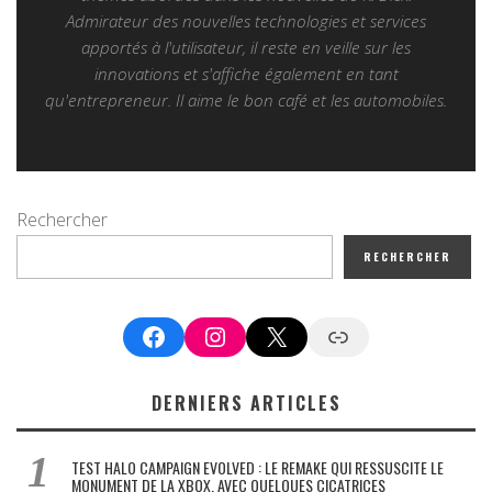
Admirateur des nouvelles technologies et services
apportés à l'utilisateur, il reste en veille sur les
innovations et s'affiche également en tant
qu'entrepreneur. Il aime le bon café et les automobiles.
Rechercher
RECHERCHER
Facebook
Instagram
X
Google News
DERNIERS ARTICLES
TEST HALO CAMPAIGN EVOLVED : LE REMAKE QUI RESSUSCITE LE
MONUMENT DE LA XBOX, AVEC QUELQUES CICATRICES