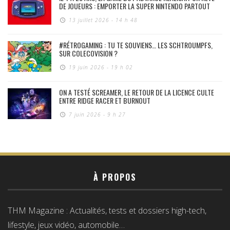
DE JOUEURS : EMPORTER LA SUPER NINTENDO PARTOUT
13 juillet 2026 - 14 h 48
#RÉTROGAMING : TU TE SOUVIENS… LES SCHTROUMPFS,
SUR COLECOVISION ?
19 juin 2026 - 19 h 02
ON A TESTÉ SCREAMER, LE RETOUR DE LA LICENCE CULTE
ENTRE RIDGE RACER ET BURNOUT
7 juin 2026 - 9 h 27
À PROPOS
THM Magazine : Actualités, tests et dossiers high-tech,
lifestyle, jeux vidéo, automobile…