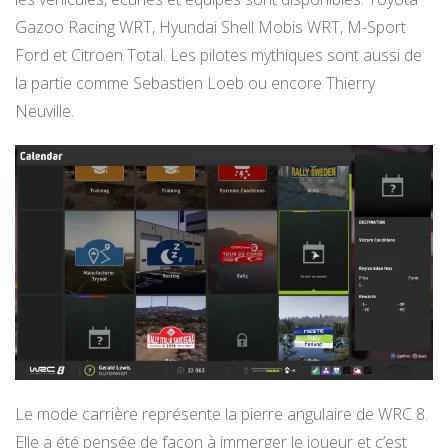
Gazoo Racing WRT, Hyundai Shell Mobis WRT, M-Sport
Ford et Citroen Total. Les pilotes mythiques sont aussi de
la partie comme Sebastien Loeb ou encore Thierry
Neuville.
Le mode carrière représente la pierre angulaire de WRC 8.
Elle a été pensée de façon à immerger le joueur et c’est