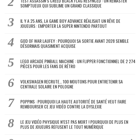
TEST ASSASSIN’S CREED BLACK FLAG RESYNCED : UN REMASTER
SOMPTUEUX QUI SUBLIME UN GRAND CLASSIQUE
IL Y A 25 ANS, LA GAME BOY ADVANCE RÉALISAIT UN RÊVE DE
JOUEURS : EMPORTER LA SUPER NINTENDO PARTOUT
GOD OF WAR LAUFEY : POURQUOI SA SORTIE AVANT 2028 SEMBLE
DÉSORMAIS QUASIMENT ACQUISE
LEGO ARCADE PINBALL MACHINE : UN FLIPPER FONCTIONNEL DE 2 274
PIÈCES POUR LES FANS DE RÉTRO
VOLKSWAGEN RECRUTE… 100 MOUTONS POUR ENTRETENIR SA
CENTRALE SOLAIRE EN POLOGNE
POPPINS : POURQUOI LA HAUTE AUTORITÉ DE SANTÉ VEUT FAIRE
REMBOURSER CE JEU VIDÉO CONTRE LA DYSLEXIE
LE JEU VIDÉO PHYSIQUE N’EST PAS MORT ! POURQUOI DE PLUS EN
PLUS DE JOUEURS REFUSENT LE TOUT NUMÉRIQUE