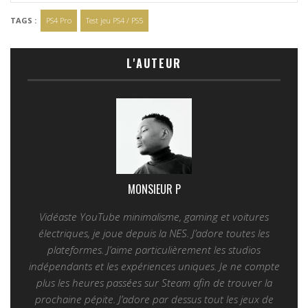
TAGS :
PS4 Pro
Test jeu PS4 / PS5
L'AUTEUR
MONSIEUR P
Vidéaste YouTube minimalisme, gaming et voitures
électriques, je joue depuis la NES. J’adore toutes les
plateformes. J’aime particulièrement les studios
indépendants et les expériences uniques. Je ne compte
plus les heures passées sur Steam afin de trouver la
prochaine pépite. J’adore par dessus tout les jeux de