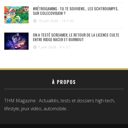
#RÉTROGAMING : TU TE SOUVIENS… LES SCHTROUMPFS,
SUR COLECOVISION ?
19 juin 2026 - 19 h 02
ON A TESTÉ SCREAMER, LE RETOUR DE LA LICENCE CULTE
ENTRE RIDGE RACER ET BURNOUT
7 juin 2026 - 9 h 27
À PROPOS
THM Magazine : Actualités, tests et dossiers high-tech,
lifestyle, jeux vidéo, automobile…