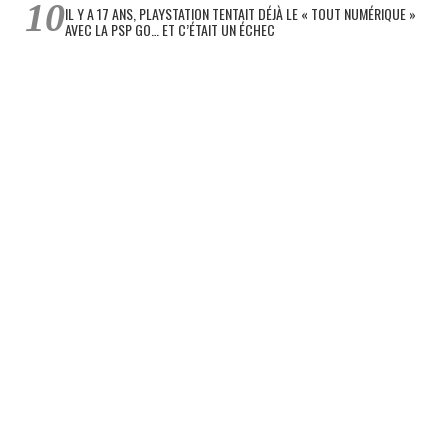
IL Y A 17 ANS, PLAYSTATION TENTAIT DÉJÀ LE « TOUT NUMÉRIQUE »
AVEC LA PSP GO… ET C’ÉTAIT UN ÉCHEC