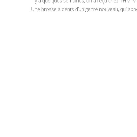
Il y a quelques semaines, on a reçu chez THM Ma
Une brosse à dents d’un genre nouveau, qui appo