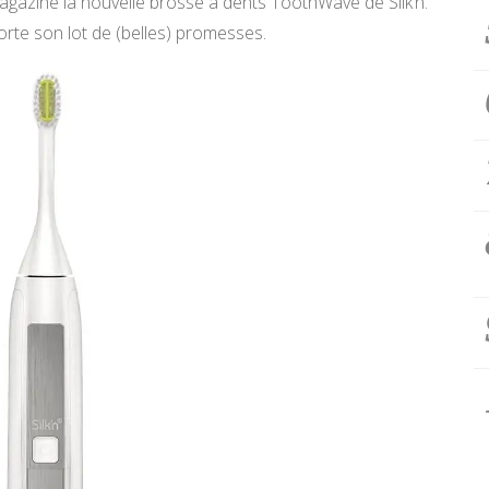
gazine la nouvelle brosse à dents ToothWave de Silk’n.
rte son lot de (belles) promesses.