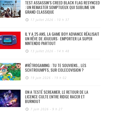
TEST ASSASSIN’S CREED BLACK FLAG RESYNCED
: UN REMASTER SOMPTUEUX QUI SUBLIME UN
GRAND CLASSIQUE
17 juillet 2026 - 10 h 37
IL Y A 25 ANS, LA GAME BOY ADVANCE RÉALISAIT
UN RÊVE DE JOUEURS : EMPORTER LA SUPER
NINTENDO PARTOUT
13 juillet 2026 - 14 h 48
#RÉTROGAMING : TU TE SOUVIENS… LES
SCHTROUMPFS, SUR COLECOVISION ?
19 juin 2026 - 19 h 02
ON A TESTÉ SCREAMER, LE RETOUR DE LA
LICENCE CULTE ENTRE RIDGE RACER ET
BURNOUT
7 juin 2026 - 9 h 27