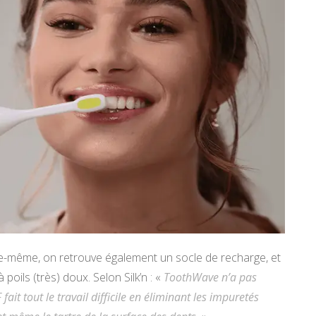
lle-même, on retrouve également un socle de recharge, et
poils (très) doux. Selon Silk’n : «
ToothWave n’a pas
ait tout le travail difficile en éliminant les impuretés