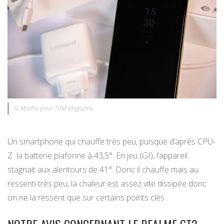
© Mathis pour THM Magazine
Un smartphone qui chauffe très peu, puisque d’après CPU-
Z la batterie plafonne à 43,5°. En jeu (GI), l’appareil
stagnait aux alentours de 41°. Donc il chauffe mais au
ressenti très peu, la chaleur est assez vite dissipée donc
on ne la ressent que sur certains points clés.