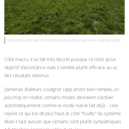
Une photo prise avec le module principal et une autre avec le grand angle
Côté macro, il se fait très discret puisque ce n’est qu’un
objectif d’assistance mais il semble plutôt efficace au vu
des résultats obtenus.
J’aimerais d’ailleurs souligner l’app photo bien remplie, un
peu trop en réalité, certains modes devraient s’activer
automatiquement comme le mode nuit le fait déjà… cela
rejoint ce qui est dit plus haut, le côté “fouillis” du système.
Mais il faut avouer que certains sont plutôt sympathiques