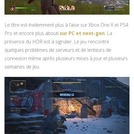
Le titre est évidemment plus à l’aise sur Xbox One X et PS4
Pro et encore plus abouti
sur PC et next-gen
. La
présence du HDR est à signaler. Le jeu rencontre
quelques problèmes de serveurs et de lenteurs de
connexion même après plusieurs mises à jour et plusieurs
semaines de jeu.