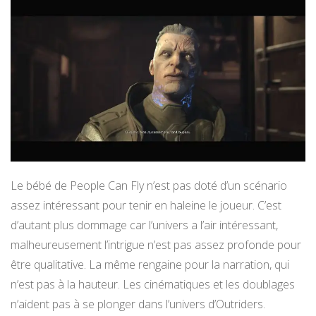
Le bébé de People Can Fly n’est pas doté d’un scénario
assez intéressant pour tenir en haleine le joueur. C’est
d’autant plus dommage car l’univers a l’air intéressant,
malheureusement l’intrigue n’est pas assez profonde pour
être qualitative. La même rengaine pour la narration, qui
n’est pas à la hauteur. Les cinématiques et les doublages
n’aident pas à se plonger dans l’univers d’Outriders.