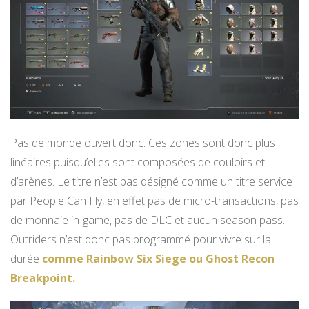
Pas de monde ouvert donc. Ces zones sont donc plus
linéaires puisqu’elles sont composées de couloirs et
d’arènes. Le titre n’est pas désigné comme un titre service
par People Can Fly, en effet pas de micro-transactions, pas
de monnaie in-game, pas de DLC et aucun season pass.
Outriders n’est donc pas programmé pour vivre sur la
durée
comme Rainbow Six Siege ou Ghost Recon
Breakpoint.