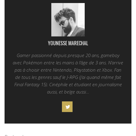
YOUNESSE MARECHAL
Gamer passionné depuis presque 20 ans, gameboy
avec Pokémon entre les mains à l’âge de 3 ans. N’arrive
pas à choisir entre Nintendo, Playstation et Xbox. Fan
de tous les genres sauf le J-RPG (j’ai quand même fait
Final Fantasy 15). Cinéphile et étudiant en journalisme
aussi, et belge aussi…