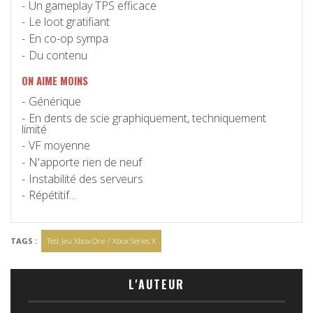
Un gameplay TPS efficace
Le loot gratifiant
En co-op sympa
Du contenu
ON AIME MOINS
Générique
En dents de scie graphiquement, techniquement
limité
VF moyenne
N'apporte rien de neuf
Instabilité des serveurs
Répétitif...
TAGS :
Test Jeu Xbox One / Xbox Series X
L'AUTEUR