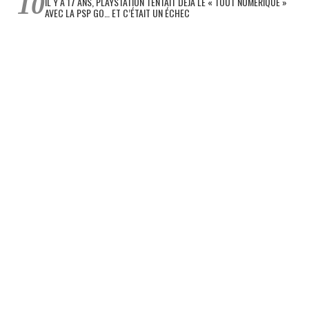
IL Y A 17 ANS, PLAYSTATION TENTAIT DÉJÀ LE « TOUT NUMÉRIQUE »
AVEC LA PSP GO… ET C’ÉTAIT UN ÉCHEC