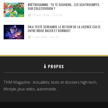
#RÉTROGAMING : TU TE SOUVIENS… LES SCHTROUMPFS,
SUR COLECOVISION ?
19 juin 2026 - 19 h 02
ON A TESTÉ SCREAMER, LE RETOUR DE LA LICENCE CULTE
ENTRE RIDGE RACER ET BURNOUT
7 juin 2026 - 9 h 27
À PROPOS
THM Magazine : Actualités, tests et dossiers high-tech,
lifestyle, jeux vidéo, automobile…