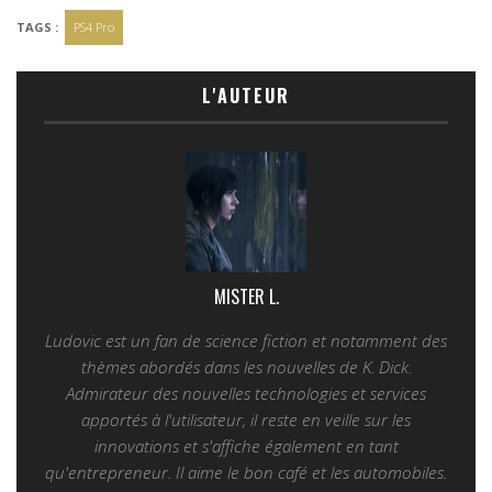
TAGS :
PS4 Pro
L'AUTEUR
MISTER L.
Ludovic est un fan de science fiction et notamment des
thèmes abordés dans les nouvelles de K. Dick.
Admirateur des nouvelles technologies et services
apportés à l'utilisateur, il reste en veille sur les
innovations et s'affiche également en tant
qu'entrepreneur. Il aime le bon café et les automobiles.