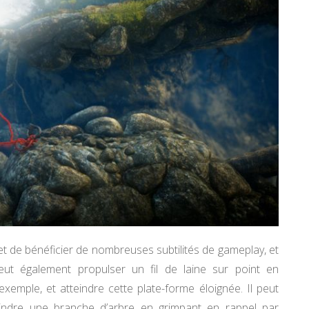
 de bénéficier de nombreuses subtilités de gameplay, et
peut également propulser un fil de laine sur point en
exemple, et atteindre cette plate-forme éloignée. Il peut
oindre une branche d’arbre en grimpant en rappel par