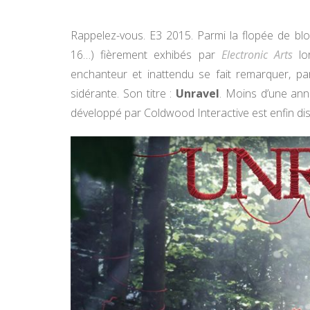
Rappelez-vous. E3 2015. Parmi la flopée de blo
16…) fièrement exhibés par
Electronic Arts
lor
enchanteur et inattendu se fait remarquer, p
sidérante. Son titre :
Unravel
. Moins d’une anné
développé par Coldwood Interactive est enfin dis