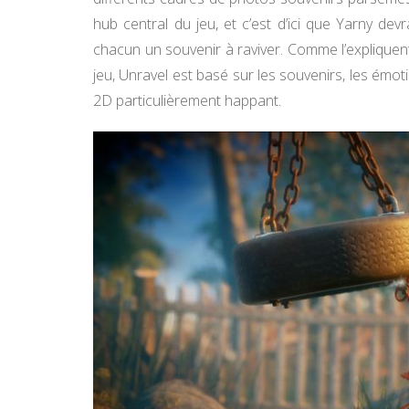
hub central du jeu, et c’est d’ici que Yarny dev
chacun un souvenir à raviver. Comme l’expliquen
jeu, Unravel est basé sur les souvenirs, les émot
2D particulièrement happant.