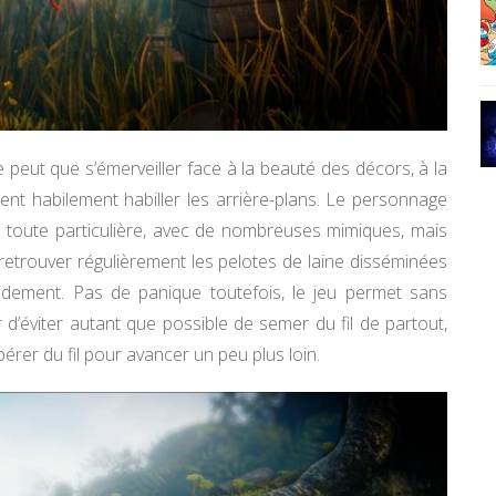
ne peut que s’émerveiller face à la beauté des décors, à la
vient habilement habiller les arrière-plans. Le personnage
ion toute particulière, avec de nombreuses mimiques, mais
retrouver régulièrement les pelotes de laine disséminées
pidement. Pas de panique toutefois, le jeu permet sans
ûr d’éviter autant que possible de semer du fil de partout,
upérer du fil pour avancer un peu plus loin.