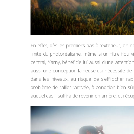
En effet, dès les premiers pas à l’extérieur, on 
limite du photoréalisme, même si un filtre flou 
central, Yarny, bénéficie lui aussi d’une attent
aussi une conception laineuse qui nécessite de 
dans les niveaux, au risque de s’effilocher ra
problème de rallier l’arrivée, à condition bien s
auquel cas il suffira de revenir en arrière, et réc