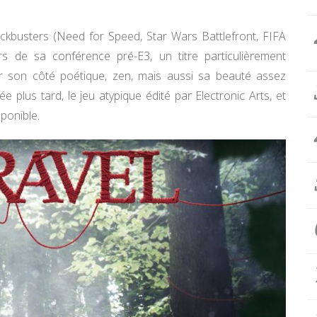
ckbusters (Need for Speed, Star Wars Battlefront, FIFA
s de sa conférence pré-E3, un titre particulièrement
ar son côté poétique, zen, mais aussi sa beauté assez
e plus tard, le jeu atypique édité par Electronic Arts, et
ponible.