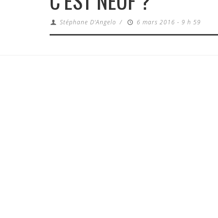
C’EST NEUF ?
Stéphane D'Angelo
/
6 mars 2016 - 9 h 59