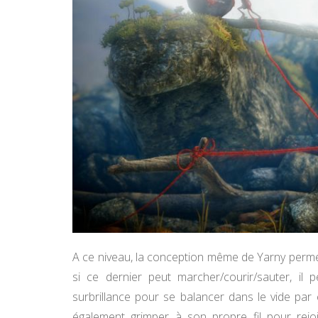
A ce niveau, la conception même de Yarny permet
si ce dernier peut marcher/courir/sauter, il 
surbrillance pour se balancer dans le vide par 
également grimper à son propre fil pour rej