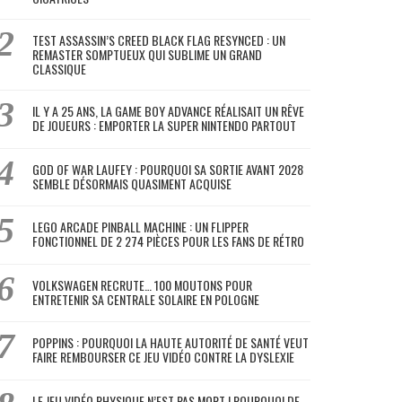
TEST ASSASSIN’S CREED BLACK FLAG RESYNCED : UN
REMASTER SOMPTUEUX QUI SUBLIME UN GRAND
CLASSIQUE
IL Y A 25 ANS, LA GAME BOY ADVANCE RÉALISAIT UN RÊVE
DE JOUEURS : EMPORTER LA SUPER NINTENDO PARTOUT
GOD OF WAR LAUFEY : POURQUOI SA SORTIE AVANT 2028
SEMBLE DÉSORMAIS QUASIMENT ACQUISE
LEGO ARCADE PINBALL MACHINE : UN FLIPPER
FONCTIONNEL DE 2 274 PIÈCES POUR LES FANS DE RÉTRO
VOLKSWAGEN RECRUTE… 100 MOUTONS POUR
ENTRETENIR SA CENTRALE SOLAIRE EN POLOGNE
POPPINS : POURQUOI LA HAUTE AUTORITÉ DE SANTÉ VEUT
FAIRE REMBOURSER CE JEU VIDÉO CONTRE LA DYSLEXIE
LE JEU VIDÉO PHYSIQUE N’EST PAS MORT ! POURQUOI DE