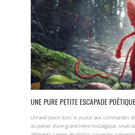
UNE PURE PETITE ESCAPADE POÉTIQUE
Unravel place donc le joueur aux commandes de 
du panier d’une grand-mère nostalgique, seule 
différents cadres de photos souvenirs parsemé