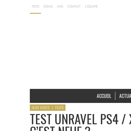
TESTS
ESSAIS
AVIS
CONTACT
L’ÉQUIPE
ACCUEIL
ACTUA
JEUX VIDÉO
/
TESTS
TEST UNRAVEL PS4 / 