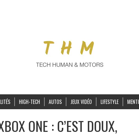
LITÉS
HIGH-TECH
AUTOS
JEUX VIDÉO
LIFESTYLE
MENTI
XBOX ONE : C’EST DOUX,