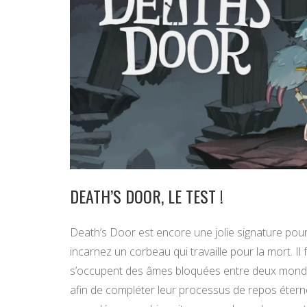
DEATH’S DOOR, LE TEST !
Death’s Door est encore une jolie signature pour 
incarnez un corbeau qui travaille pour la mort. I
s’occupent des âmes bloquées entre deux mondes
afin de compléter leur processus de repos éterne