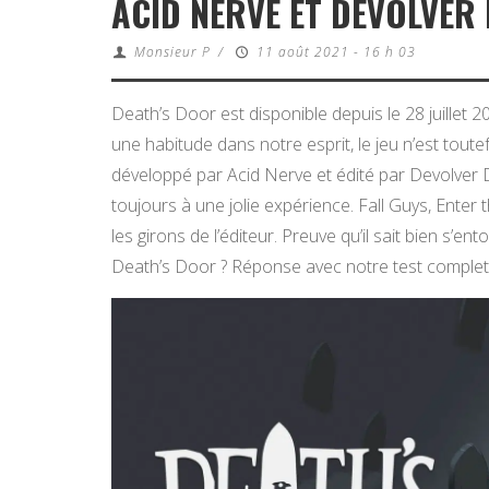
ACID NERVE ET DEVOLVER 
Monsieur P
/
11 août 2021 - 16 h 03
Death’s Door est disponible depuis le 28 juillet
une habitude dans notre esprit, le jeu n’est tout
développé par Acid Nerve et édité par Devolver D
toujours à une jolie expérience. Fall Guys, Ente
les girons de l’éditeur. Preuve qu’il sait bien s’en
Death’s Door ? Réponse avec notre test complet 