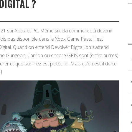
DIGITAL ?
 2021 sur Xbox et PC. Même si cela commence à devenir
efois pas disponible dans le Xbox Game Pass. Il est
igital. Quand on entend Devolver Digital, on s’attend
r the Gungeon, Carrion ou encore GRIS sont (entre autres)
tourer et que son nez est plutôt fin. Mais qu’en est-il de ce
!