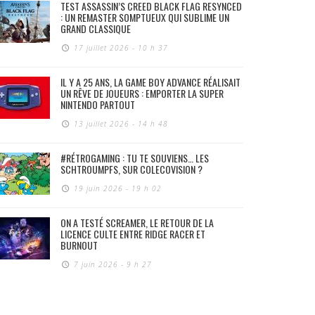
TEST ASSASSIN’S CREED BLACK FLAG RESYNCED
: UN REMASTER SOMPTUEUX QUI SUBLIME UN
GRAND CLASSIQUE
17 juillet 2026 - 10 h 37
IL Y A 25 ANS, LA GAME BOY ADVANCE RÉALISAIT
UN RÊVE DE JOUEURS : EMPORTER LA SUPER
NINTENDO PARTOUT
13 juillet 2026 - 14 h 48
#RÉTROGAMING : TU TE SOUVIENS… LES
SCHTROUMPFS, SUR COLECOVISION ?
19 juin 2026 - 19 h 02
ON A TESTÉ SCREAMER, LE RETOUR DE LA
LICENCE CULTE ENTRE RIDGE RACER ET
BURNOUT
7 juin 2026 - 9 h 27