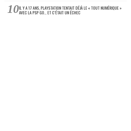
IL Y A 17 ANS, PLAYSTATION TENTAIT DÉJÀ LE « TOUT NUMÉRIQUE »
AVEC LA PSP GO… ET C’ÉTAIT UN ÉCHEC