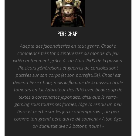
PERE CHAPI
Adepte des japonaiseries en tout genre, Chapi a
commencé très tôt à s’intéresser au monde du jeu
vidéo notamment grâce à son Atari 2600 de la passion.
Plusieurs générations et guerres de consoles sont
passées sur son corps (et son portefeuille), Chapi est
devenu Père Chapi, mais la flamme de la passion brûle
toujours en lui. Adorateur des RPG avec beaucoup de
textes à consonance japonaise, ainsi que le retro-
gaming sous toutes ses formes, l’âge l’a rendu un peu
âpre et acerbe sur les jeux contemporains, un peu
comme ton grand père qui te dit souvent « A ton âge,
on s’amusait avec 2 bâtons, nous ! »