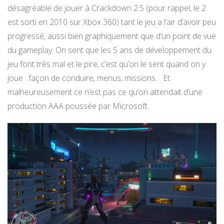
désagréable de jouer à Crackdown 2.5 (pour rappel, le 2
est sorti en 2010 sur Xbox 360) tant le jeu a l’air d’avoir peu
progressé, aussi bien graphiquement que d’un point de vue
du gameplay. On sent que les 5 ans de développement du
jeu font très mal et le pire, c’est qu’on le sent quand on y
joue : façon de conduire, menus, missions… Et
malheureusement ce n’est pas ce qu’on attendait d’une
production AAA poussée par Microsoft.