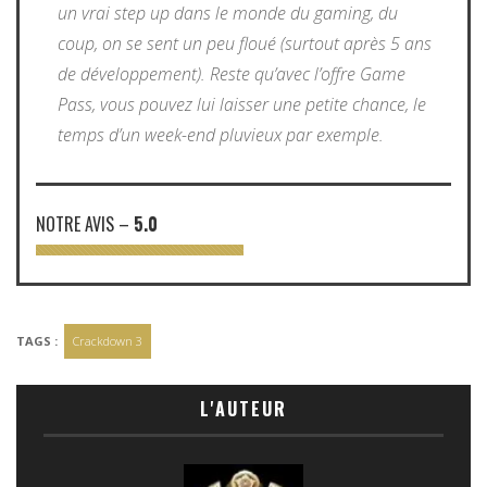
un vrai step up dans le monde du gaming, du
coup, on se sent un peu floué (surtout après 5 ans
de développement). Reste qu’avec l’offre Game
Pass, vous pouvez lui laisser une petite chance, le
temps d’un week-end pluvieux par exemple.
NOTRE AVIS
–
5.0
TAGS :
Crackdown 3
L'AUTEUR