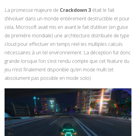
La promesse majeure de
Crackdown 3
était le fait
d’évoluer dans un monde entièrement destructible et pour
cela, Microsoft avait mis en avant le fait d’utiliser (en guise
de première mondiale) une architecture distribuée de type
cloud pour effectuer en temps réel les multiples calculs
nécessaires à un tel environnement. La déception fut donc
grande lorsque l’on s’est rendu compte que cet feature du
jeu n’est finalement disponible qu’en mode multi (et
absolument pas possible en mode solo).