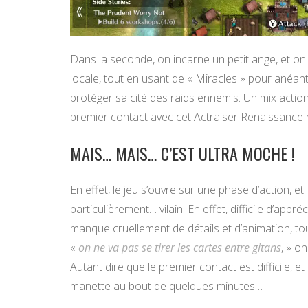
Dans la seconde, on incarne un petit ange, et on ut
locale, tout en usant de « Miracles » pour anéanti
protéger sa cité des raids ennemis. Un mix action/
premier contact avec cet Actraiser Renaissance n
MAIS… MAIS… C’EST ULTRA MOCHE !
En effet, le jeu s’ouvre sur une phase d’action, e
particulièrement… vilain. En effet, difficile d’ap
manque cruellement de détails et d’animation, tou
«
on ne va pas se tirer les cartes entre gitans
, » o
Autant dire que le premier contact est difficile, e
manette au bout de quelques minutes…