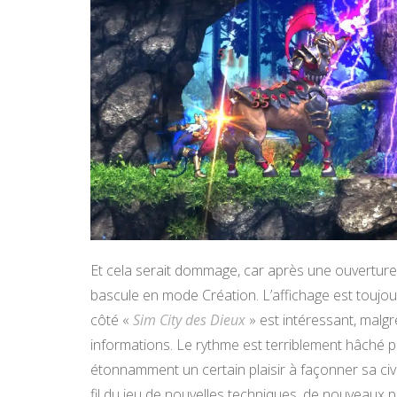
Et cela serait dommage, car après une ouverture
bascule en mode Création. L’affichage est toujours
côté «
Sim City des Dieux
» est intéressant, malg
informations. Le rythme est terriblement hâché par
étonnamment un certain plaisir à façonner sa civi
fil du jeu de nouvelles techniques, de nouveaux 