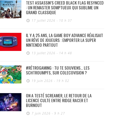
TEST ASSASSIN’S CREED BLACK FLAG RESYNCED
: UN REMASTER SOMPTUEUX QUI SUBLIME UN
GRAND CLASSIQUE
17 juillet 2026 - 10 h 37
IL Y A 25 ANS, LA GAME BOY ADVANCE RÉALISAIT
UN RÊVE DE JOUEURS : EMPORTER LA SUPER
NINTENDO PARTOUT
13 juillet 2026 - 14 h 48
#RÉTROGAMING : TU TE SOUVIENS… LES
SCHTROUMPFS, SUR COLECOVISION ?
19 juin 2026 - 19 h 02
ON A TESTÉ SCREAMER, LE RETOUR DE LA
LICENCE CULTE ENTRE RIDGE RACER ET
BURNOUT
7 juin 2026 - 9 h 27