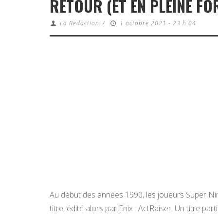
RETOUR (ET EN PLEINE FO
La Redaction
/
1 octobre 2021 - 23 h 04
Au début des années 1990, les joueurs Super Ni
titre, édité alors par Enix : ActRaiser. Un titre p