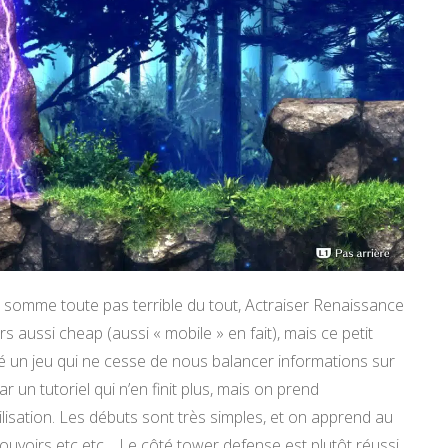
 somme toute pas terrible du tout, Actraiser Renaissance
 aussi cheap (aussi « mobile » en fait), mais ce petit
ré un jeu qui ne cesse de nous balancer informations sur
 un tutoriel qui n’en finit plus, mais on prend
lisation. Les débuts sont très simples, et on apprend au
pouvoirs etc etc… Le côté tower defense est plutôt réussi