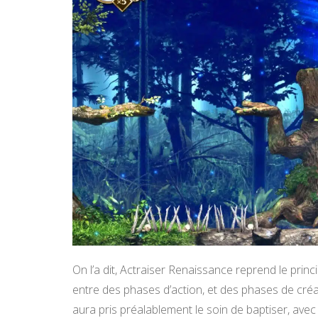
On l’a dit, Actraiser Renaissance reprend le princi
entre des phases d’action, et des phases de créat
aura pris préalablement le soin de baptiser, av