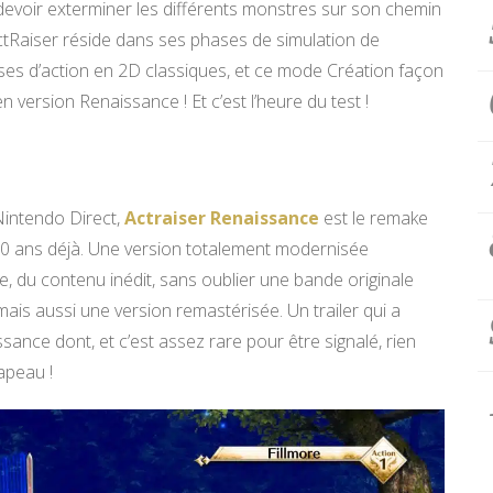
a devoir exterminer les différents monstres sur son chemin
ActRaiser réside dans ses phases de simulation de
ses d’action en 2D classiques, et ce mode Création façon
en version Renaissance ! Et c’est l’heure du test !
 Nintendo Direct,
Actraiser Renaissance
est le remake
de 30 ans déjà. Une version totalement modernisée
, du contenu inédit, sans oublier une bande originale
 mais aussi une version remastérisée. Un trailer qui a
sance dont, et c’est assez rare pour être signalé, rien
hapeau !