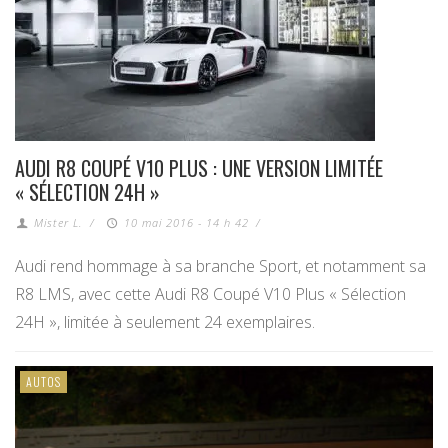
AUDI R8 COUPÉ V10 PLUS : UNE VERSION LIMITÉE
« SÉLECTION 24H »
Mister L.
/
10 mai 2016 - 14 h 42
/
Audi rend hommage à sa branche Sport, et notamment sa
R8 LMS, avec cette Audi R8 Coupé V10 Plus « Sélection
24H », limitée à seulement 24 exemplaires.
AUTOS