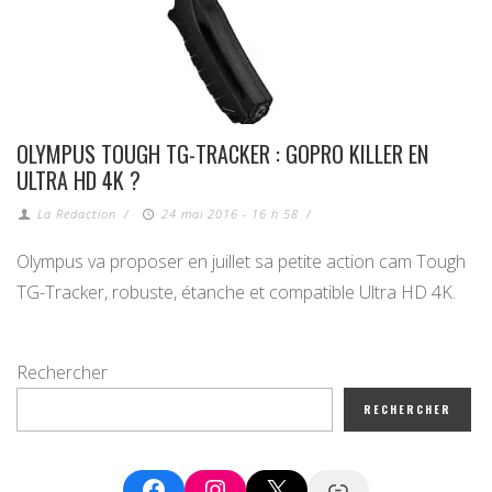
OLYMPUS TOUGH TG-TRACKER : GOPRO KILLER EN
ULTRA HD 4K ?
La Redaction
/
24 mai 2016 - 16 h 58
/
Olympus va proposer en juillet sa petite action cam Tough
TG-Tracker, robuste, étanche et compatible Ultra HD 4K.
Rechercher
RECHERCHER
Facebook
Instagram
X
Google News