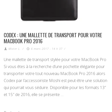
CODEX : UNE MALLETTE DE TRANSPORT POUR VOTRE
MACBOOK PRO 2016
Mister L.
/
6 mars 2017 - 14 h 37
/
Une mallette de transport stylée pour votre MacBook Pro
Si vous êtes à la recherche d’une pochette élégante pour
transporter votre tout nouveau MacBook Pro 2016 alors
Codex par l’accessoiriste Moshi est peut-être une solution
qui pourrait vous séduire. Disponible pour les formats 13″
et 15″ de 2016, elle se présente …