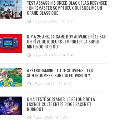
TEST ASSASSIN’S CREED BLACK FLAG RESYNCED
: UN REMASTER SOMPTUEUX QUI SUBLIME UN
GRAND CLASSIQUE
17 juillet 2026 - 10 h 37
IL Y A 25 ANS, LA GAME BOY ADVANCE RÉALISAIT
UN RÊVE DE JOUEURS : EMPORTER LA SUPER
NINTENDO PARTOUT
13 juillet 2026 - 14 h 48
#RÉTROGAMING : TU TE SOUVIENS… LES
SCHTROUMPFS, SUR COLECOVISION ?
19 juin 2026 - 19 h 02
ON A TESTÉ SCREAMER, LE RETOUR DE LA
LICENCE CULTE ENTRE RIDGE RACER ET
BURNOUT
7 juin 2026 - 9 h 27