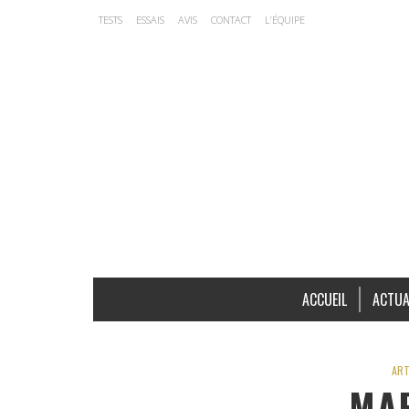
TESTS
ESSAIS
AVIS
CONTACT
L’ÉQUIPE
ACCUEIL
ACTUA
ART
MA