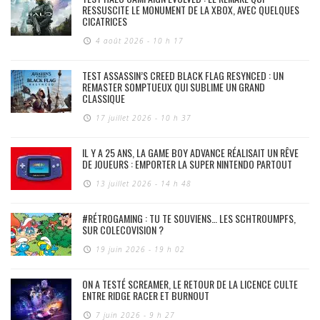
RESSUSCITE LE MONUMENT DE LA XBOX, AVEC QUELQUES
CICATRICES
4 août 2026 - 10 h 17
TEST ASSASSIN’S CREED BLACK FLAG RESYNCED : UN
REMASTER SOMPTUEUX QUI SUBLIME UN GRAND
CLASSIQUE
17 juillet 2026 - 10 h 37
IL Y A 25 ANS, LA GAME BOY ADVANCE RÉALISAIT UN RÊVE
DE JOUEURS : EMPORTER LA SUPER NINTENDO PARTOUT
13 juillet 2026 - 14 h 48
#RÉTROGAMING : TU TE SOUVIENS… LES SCHTROUMPFS,
SUR COLECOVISION ?
19 juin 2026 - 19 h 02
ON A TESTÉ SCREAMER, LE RETOUR DE LA LICENCE CULTE
ENTRE RIDGE RACER ET BURNOUT
7 juin 2026 - 9 h 27