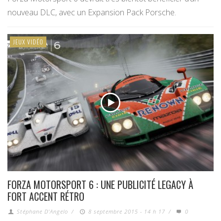
nouveau DLC, avec un Expansion Pack Porsche.
JEUX VIDÉO
FORZA MOTORSPORT 6 : UNE PUBLICITÉ LEGACY À
FORT ACCENT RÉTRO
Stéphane D'Angelo
/
8 septembre 2015 - 14 h 17
/
0