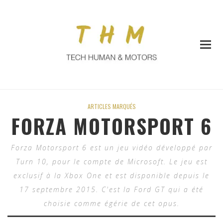
ARTICLES MARQUÉS
FORZA MOTORSPORT 6
Forza Motorsport 6 est un jeu vidéo développé par
Turn 10, pour le compte de Microsoft. Le jeu est
exclusif à la Xbox One et est disponible depuis le
17 septembre 2015. C'est la Ford GT qui a été
choisie comme égérie de cet opus.