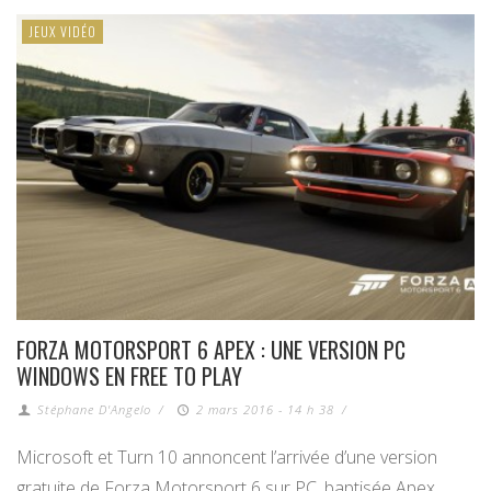
JEUX VIDÉO
FORZA MOTORSPORT 6 APEX : UNE VERSION PC
WINDOWS EN FREE TO PLAY
Stéphane D'Angelo
/
2 mars 2016 - 14 h 38
/
Microsoft et Turn 10 annoncent l’arrivée d’une version
gratuite de Forza Motorsport 6 sur PC, baptisée Apex.