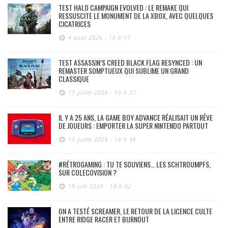
TEST HALO CAMPAIGN EVOLVED : LE REMAKE QUI
RESSUSCITE LE MONUMENT DE LA XBOX, AVEC QUELQUES
CICATRICES
4 août 2026 - 10 h 17
TEST ASSASSIN’S CREED BLACK FLAG RESYNCED : UN
REMASTER SOMPTUEUX QUI SUBLIME UN GRAND
CLASSIQUE
17 juillet 2026 - 10 h 37
IL Y A 25 ANS, LA GAME BOY ADVANCE RÉALISAIT UN RÊVE
DE JOUEURS : EMPORTER LA SUPER NINTENDO PARTOUT
13 juillet 2026 - 14 h 48
#RÉTROGAMING : TU TE SOUVIENS… LES SCHTROUMPFS,
SUR COLECOVISION ?
19 juin 2026 - 19 h 02
ON A TESTÉ SCREAMER, LE RETOUR DE LA LICENCE CULTE
ENTRE RIDGE RACER ET BURNOUT