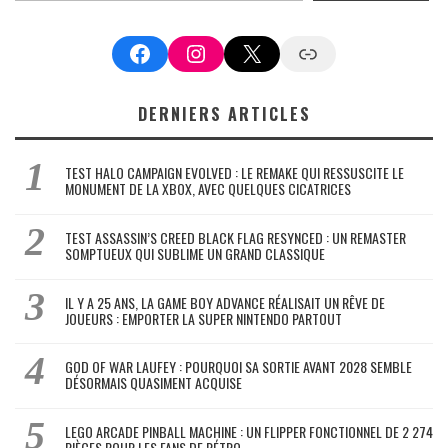
Facebook
Instagram
X
Google News
DERNIERS ARTICLES
TEST HALO CAMPAIGN EVOLVED : LE REMAKE QUI RESSUSCITE LE
MONUMENT DE LA XBOX, AVEC QUELQUES CICATRICES
TEST ASSASSIN’S CREED BLACK FLAG RESYNCED : UN REMASTER
SOMPTUEUX QUI SUBLIME UN GRAND CLASSIQUE
IL Y A 25 ANS, LA GAME BOY ADVANCE RÉALISAIT UN RÊVE DE
JOUEURS : EMPORTER LA SUPER NINTENDO PARTOUT
GOD OF WAR LAUFEY : POURQUOI SA SORTIE AVANT 2028 SEMBLE
DÉSORMAIS QUASIMENT ACQUISE
LEGO ARCADE PINBALL MACHINE : UN FLIPPER FONCTIONNEL DE 2 274
PIÈCES POUR LES FANS DE RÉTRO