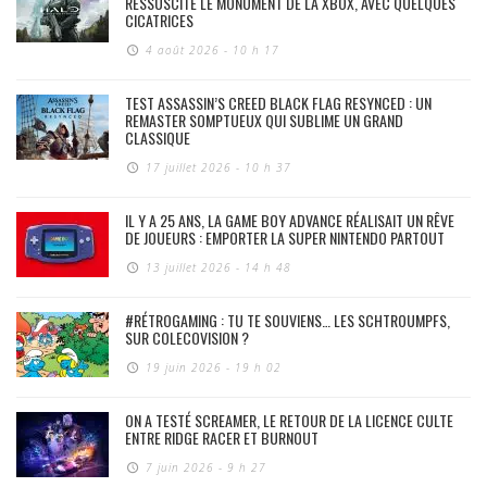
RESSUSCITE LE MONUMENT DE LA XBOX, AVEC QUELQUES
CICATRICES
4 août 2026 - 10 h 17
TEST ASSASSIN’S CREED BLACK FLAG RESYNCED : UN
REMASTER SOMPTUEUX QUI SUBLIME UN GRAND
CLASSIQUE
17 juillet 2026 - 10 h 37
IL Y A 25 ANS, LA GAME BOY ADVANCE RÉALISAIT UN RÊVE
DE JOUEURS : EMPORTER LA SUPER NINTENDO PARTOUT
13 juillet 2026 - 14 h 48
#RÉTROGAMING : TU TE SOUVIENS… LES SCHTROUMPFS,
SUR COLECOVISION ?
19 juin 2026 - 19 h 02
ON A TESTÉ SCREAMER, LE RETOUR DE LA LICENCE CULTE
ENTRE RIDGE RACER ET BURNOUT
7 juin 2026 - 9 h 27