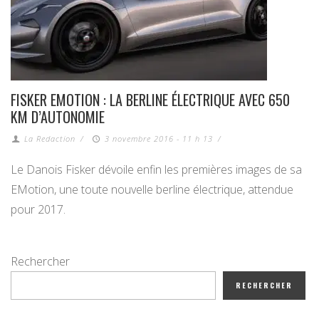
FISKER EMOTION : LA BERLINE ÉLECTRIQUE AVEC 650
KM D’AUTONOMIE
La Redaction
/
3 novembre 2016 - 11 h 13
/
Le Danois Fisker dévoile enfin les premières images de sa
EMotion, une toute nouvelle berline électrique, attendue
pour 2017.
Rechercher
RECHERCHER