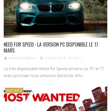
NEED FOR SPEED : LA VERSION PC DISPONIBLE LE 17
MARS
Stéphane D'Angelo
/
11 février 2016 - 22 h 55
/
Le très dispensable Need for Speed arrivera sur PC le 17
mars prochain nous annonce Electronic Arts…
JEUX VIDÉO