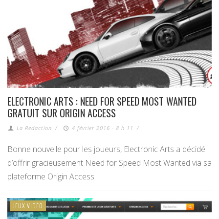
ELECTRONIC ARTS : NEED FOR SPEED MOST WANTED
GRATUIT SUR ORIGIN ACCESS
La Redaction
/
4 février 2016 - 8 h 11
/
Bonne nouvelle pour les joueurs, Electronic Arts a décidé
d’offrir gracieusement Need for Speed Most Wanted via sa
plateforme Origin Access.
JEUX VIDÉO