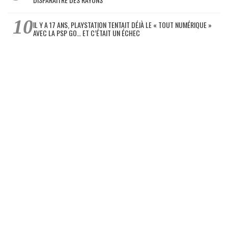
IL Y A 17 ANS, PLAYSTATION TENTAIT DÉJÀ LE « TOUT NUMÉRIQUE »
AVEC LA PSP GO… ET C’ÉTAIT UN ÉCHEC