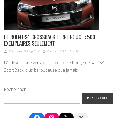
CITROËN DS4 CROSSBACK TERRE ROUGE : 500
EXEMPLAIRES SEULEMENT
Stéphane D'Angelo
/
4 juillet 2016 - 8 h 58
/
DS dévoile une version limitée Terre Rouge de sa DS4
SportBack, plus baroudeuse que jamais.
Rechercher
RECHERCHER
Facebook
Instagram
X
Google News