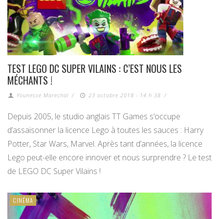
TEST LEGO DC SUPER VILAINS : C’EST NOUS LES
MÉCHANTS !
Younesse Marechal
/
23 octobre 2018 - 14 h 38
/
Depuis 2005, le studio anglais TT Games s’occupe
d’assaisonner la licence Lego à toutes les sauces : Harry
Potter, Star Wars, Marvel. Après tant d’années, la licence
Lego peut-elle encore innover et nous surprendre ? Le test
de LEGO DC Super Vilains !
CINÉMA