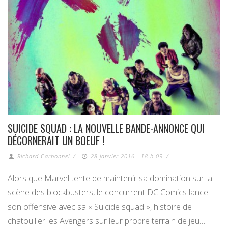
SUICIDE SQUAD : LA NOUVELLE BANDE-ANNONCE QUI
DÉCORNERAIT UN BOEUF !
Richard Carbonnel
/
28 janvier 2016 - 18 h 09
/
Alors que Marvel tente de maintenir sa domination sur la
scène des blockbusters, le concurrent DC Comics lance
son offensive avec sa « Suicide squad », histoire de
chatouiller les Avengers sur leur propre terrain de jeu…