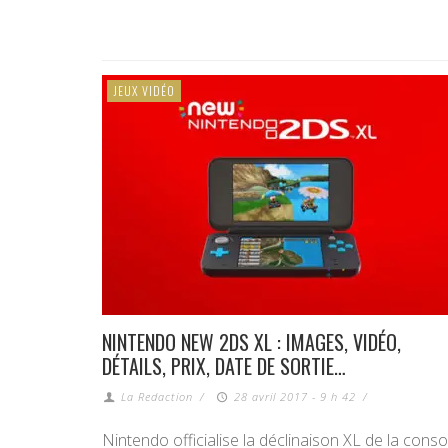
JEUX VIDÉO
NINTENDO NEW 2DS XL : IMAGES, VIDÉO,
DÉTAILS, PRIX, DATE DE SORTIE…
La Redaction
/
28 avril 2017 - 9 h 42
/
Nintendo officialise la déclinaison XL de la conso