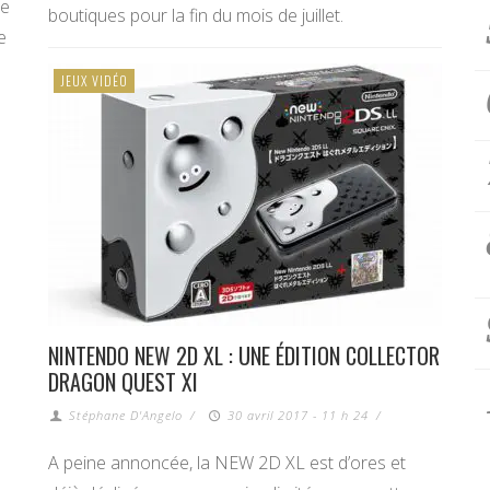
ne
boutiques pour la fin du mois de juillet.
e
JEUX VIDÉO
NINTENDO NEW 2D XL : UNE ÉDITION COLLECTOR
DRAGON QUEST XI
Stéphane D'Angelo
/
30 avril 2017 - 11 h 24
/
A peine annoncée, la NEW 2D XL est d’ores et