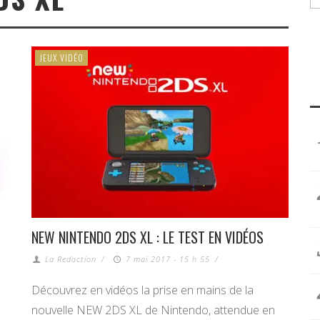
JEUX VIDÉO
NEW NINTENDO 2DS XL : LE TEST EN VIDÉOS
La Redaction
/
7 mai 2017 - 15 h 55
/
Découvrez en vidéos la prise en mains de la
nouvelle NEW 2DS XL de Nintendo, attendue en