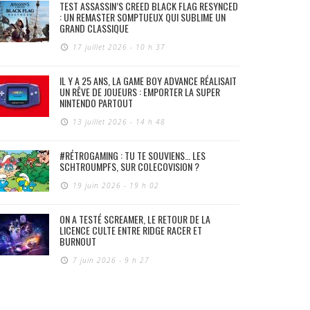
TEST ASSASSIN’S CREED BLACK FLAG RESYNCED
: UN REMASTER SOMPTUEUX QUI SUBLIME UN
GRAND CLASSIQUE
17 juillet 2026 - 10 h 37
IL Y A 25 ANS, LA GAME BOY ADVANCE RÉALISAIT
UN RÊVE DE JOUEURS : EMPORTER LA SUPER
NINTENDO PARTOUT
13 juillet 2026 - 14 h 48
#RÉTROGAMING : TU TE SOUVIENS… LES
SCHTROUMPFS, SUR COLECOVISION ?
19 juin 2026 - 19 h 02
ON A TESTÉ SCREAMER, LE RETOUR DE LA
LICENCE CULTE ENTRE RIDGE RACER ET
BURNOUT
7 juin 2026 - 9 h 27