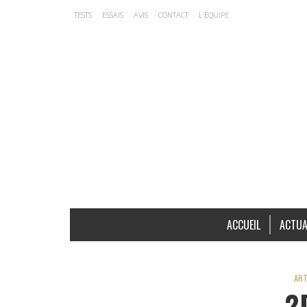
TESTS
ESSAIS
AVIS
CONTACT
L’ÉQUIPE
ACCUEIL
ACTUA
ART
2