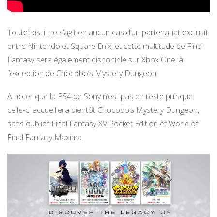
Toutefois, il ne s’agit en aucun cas d’un partenariat exclusif
entre Nintendo et Square Enix, et cette multitude de Final
Fantasy sera également disponible sur Xbox One, à
l’exception de Chocobo’s Mystery Dungeon.
A noter que la PS4 de Sony n’est pas en reste puisque
celle-ci accueillera bientôt Chocobo’s Mystery Dungeon,
sans oublier Final Fantasy XV Pocket Edition et World of
Final Fantasy Maxima.