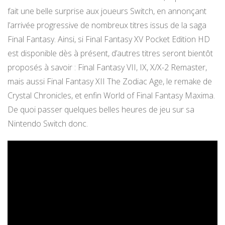
fait une belle surprise aux joueurs Switch, en annonçant
l’arrivée progressive de nombreux titres issus de la saga
Final Fantasy. Ainsi, si Final Fantasy XV Pocket Edition HD
est disponible dès à présent, d’autres titres seront bientôt
proposés à savoir : Final Fantasy VII, IX, X/X-2 Remaster,
mais aussi Final Fantasy XII The Zodiac Age, le remake de
Crystal Chronicles, et enfin World of Final Fantasy Maxima.
De quoi passer quelques belles heures de jeu sur sa
Nintendo Switch donc.