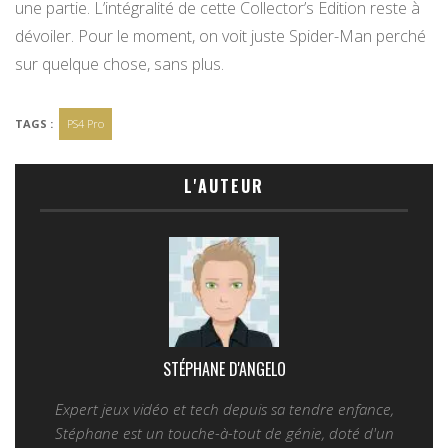
une partie. L’intégralité de cette Collector’s Edition reste à
dévoiler. Pour le moment, on voit juste Spider-Man perché
sur quelque chose, sans plus.
TAGS :
PS4 Pro
L'AUTEUR
STÉPHANE D'ANGELO
Expert jeux vidéo et tech depuis sa tendre enfance,
Stéphane est un touche-à-tout de génie, doté d'un