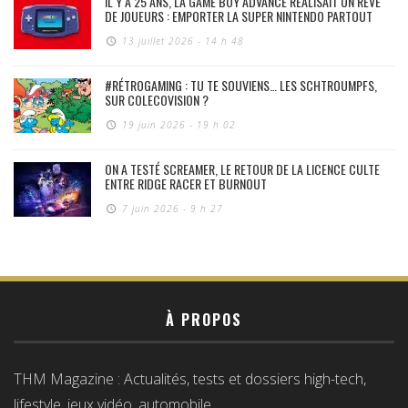
IL Y A 25 ANS, LA GAME BOY ADVANCE RÉALISAIT UN RÊVE
DE JOUEURS : EMPORTER LA SUPER NINTENDO PARTOUT
13 juillet 2026 - 14 h 48
#RÉTROGAMING : TU TE SOUVIENS… LES SCHTROUMPFS,
SUR COLECOVISION ?
19 juin 2026 - 19 h 02
ON A TESTÉ SCREAMER, LE RETOUR DE LA LICENCE CULTE
ENTRE RIDGE RACER ET BURNOUT
7 juin 2026 - 9 h 27
À PROPOS
THM Magazine : Actualités, tests et dossiers high-tech,
lifestyle, jeux vidéo, automobile…