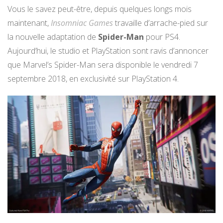
Vous le savez peut-être, depuis quelques longs mois
maintenant,
Insomniac Games
travaille d’arrache-pied sur
la nouvelle adaptation de
Spider-Man
pour PS4.
Aujourd’hui, le studio et PlayStation sont ravis d’annoncer
que Marvel’s Spider-Man sera disponible le vendredi 7
septembre 2018, en exclusivité sur PlayStation 4.