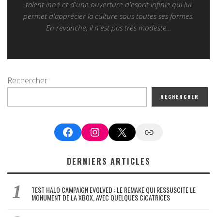
talent inné et d'une ouverture d'esprit infinie qui lui
permet d'apprécier la culture sous toutes ses formes.
En revanche, il n'est pas très modeste...
Rechercher
RECHERCHER
Facebook
Instagram
X
Google News
DERNIERS ARTICLES
TEST HALO CAMPAIGN EVOLVED : LE REMAKE QUI RESSUSCITE LE
MONUMENT DE LA XBOX, AVEC QUELQUES CICATRICES