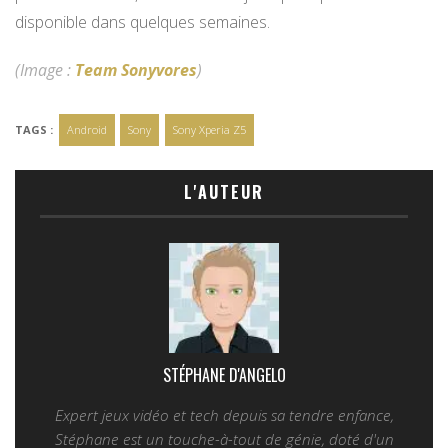
disponible dans quelques semaines.
(Image :
Team Sonyvores
)
TAGS :
Android
Sony
Sony Xperia Z5
L'AUTEUR
STÉPHANE D'ANGELO
Expert jeux vidéo et tech depuis sa tendre enfance,
Stéphane est un touche-à-tout de génie, doté d'un