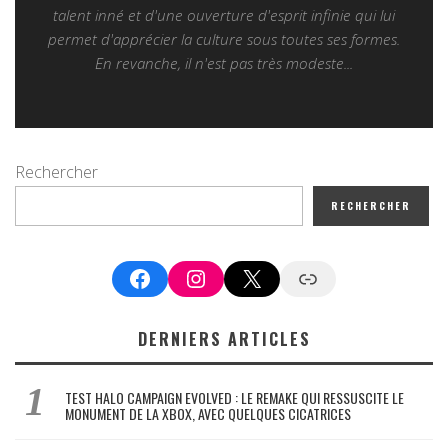
talent inné et d'une ouverture d'esprit infinie qui lui
permet d'apprécier la culture sous toutes ses formes.
En revanche, il n'est pas très modeste...
Rechercher
RECHERCHER
Facebook
Instagram
X
Google News
DERNIERS ARTICLES
TEST HALO CAMPAIGN EVOLVED : LE REMAKE QUI RESSUSCITE LE
MONUMENT DE LA XBOX, AVEC QUELQUES CICATRICES