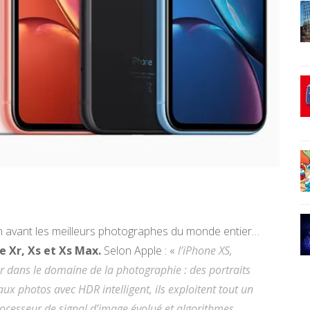
 en avant les meilleurs photographes du monde entier…
 Xr, Xs et Xs Max.
Selon Apple : «
l’iPhone X
S
,
r dans le domaine de la photographie : des portraits
x photos avec HDR intelligent, ils exploitent tout un
rocesseur de signal d’image évolué et algorithmes