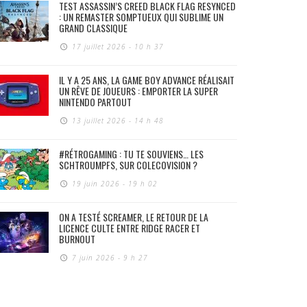
TEST ASSASSIN’S CREED BLACK FLAG RESYNCED
: UN REMASTER SOMPTUEUX QUI SUBLIME UN
GRAND CLASSIQUE
17 juillet 2026 - 10 h 37
IL Y A 25 ANS, LA GAME BOY ADVANCE RÉALISAIT
UN RÊVE DE JOUEURS : EMPORTER LA SUPER
NINTENDO PARTOUT
13 juillet 2026 - 14 h 48
#RÉTROGAMING : TU TE SOUVIENS… LES
SCHTROUMPFS, SUR COLECOVISION ?
19 juin 2026 - 19 h 02
ON A TESTÉ SCREAMER, LE RETOUR DE LA
LICENCE CULTE ENTRE RIDGE RACER ET
BURNOUT
7 juin 2026 - 9 h 27