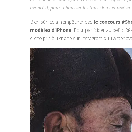
avancés), pour rehausser les tons clairs et révéle
Bien sûr, cela n’empêcher pas
le concours #Sh
modèles d’iPhone
. Pour participer au défi « Réa
cliché pris à l’iPhone sur Instagram ou Twitter av