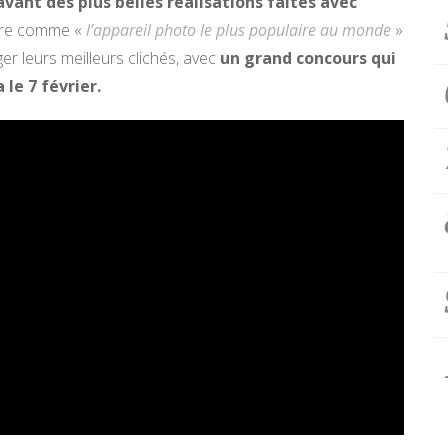
vant des plus belles réalisations faites avec
crire comme «
l’appareil photo le plus populaire au monde
»
ager leurs meilleurs clichés, avec
un grand concours qui
 le 7 février.