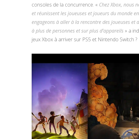
consoles de la concurrence. «
Chez Xbox, nous no
et réunissent les joueuses et joueurs du monde ent
engageons à aller à la rencontre des joueuses et d
à plus de personnes et sur plus d’appareils
» a ind
jeux Xbox à arriver sur PS5 et Nintendo Switch ?