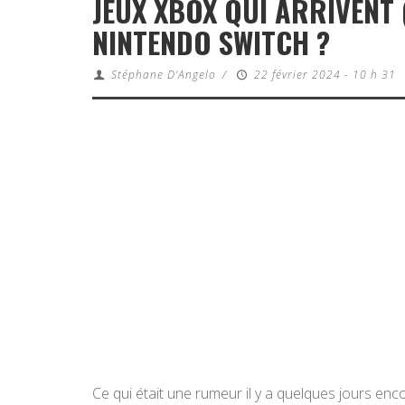
JEUX XBOX QUI ARRIVENT 
NINTENDO SWITCH ?
Stéphane D'Angelo
/
22 février 2024 - 10 h 31
Ce qui était une rumeur il y a quelques jours encor