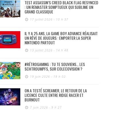
TEST ASSASSIN’S CREED BLACK FLAG RESYNCED
: UN REMASTER SOMPTUEUX QUI SUBLIME UN
GRAND CLASSIQUE
17 juillet 2026 - 10 h 37
IL Y A 25 ANS, LA GAME BOY ADVANCE RÉALISAIT
UN RÊVE DE JOUEURS : EMPORTER LA SUPER
NINTENDO PARTOUT
13 juillet 2026 - 14 h 48
#RÉTROGAMING : TU TE SOUVIENS… LES
SCHTROUMPFS, SUR COLECOVISION ?
19 juin 2026 - 19 h 02
ON A TESTÉ SCREAMER, LE RETOUR DE LA
LICENCE CULTE ENTRE RIDGE RACER ET
BURNOUT
7 juin 2026 - 9 h 27