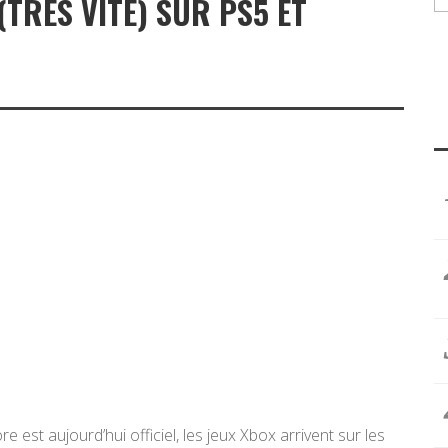
(TRÈS VITE) SUR PS5 ET
e est aujourd’hui officiel, les jeux Xbox arrivent sur les