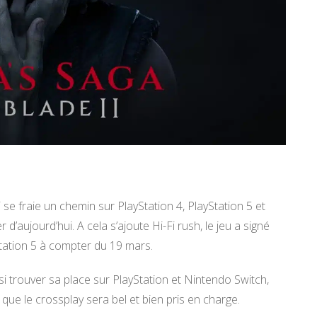
se fraie un chemin sur PlayStation 4, PlayStation 5 et
d’aujourd’hui. A cela s’ajoute Hi-Fi rush, le jeu a signé
tation 5 à compter du 19 mars.
si trouver sa place sur PlayStation et Nintendo Switch,
 que le crossplay sera bel et bien pris en charge.