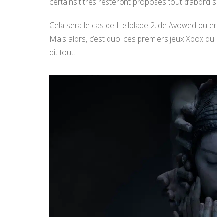
certains titres resteront proposés tout d’abord s
Cela sera le cas de Hellblade 2, de Avowed ou en
Mais alors, c’est quoi ces premiers jeux Xbox qui
dit tout.