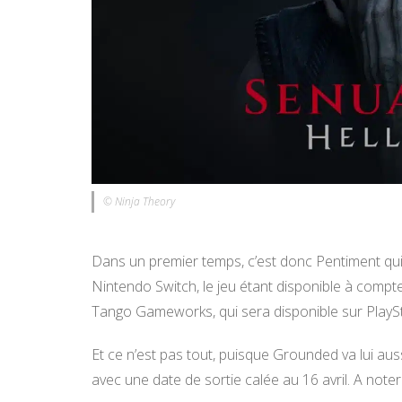
© Ninja Theory
Dans un premier temps, c’est donc Pentiment qui 
Nintendo Switch, le jeu étant disponible à compter 
Tango Gameworks, qui sera disponible sur PlayS
Et ce n’est pas tout, puisque Grounded va lui aus
avec une date de sortie calée au 16 avril. A noter