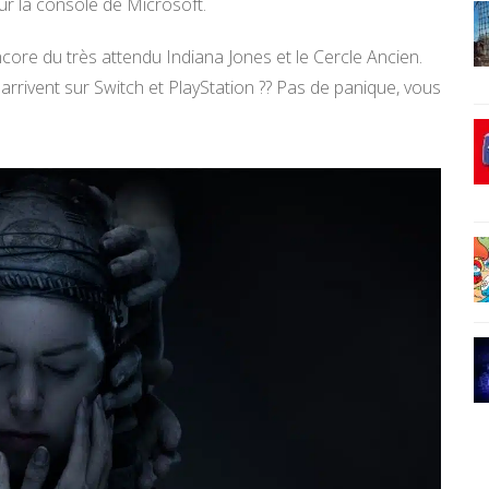
ur la console de Microsoft.
core du très attendu Indiana Jones et le Cercle Ancien.
 arrivent sur Switch et PlayStation ?? Pas de panique, vous