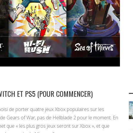
WITCH ET PS5 (POUR COMMENCER)
oisi de porter quatre jeux Xbox populaires sur les
 de Gears of War, pas de Hellblade 2 pour le moment. En
et que « les plus gros jeux seront sur Xbox », et que