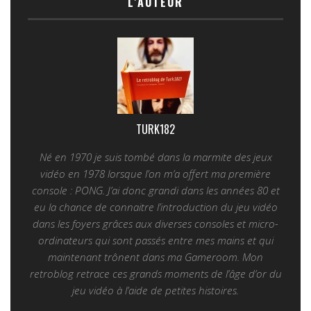
L'AUTEUR
TURK182
Né en 1970 je suis tombé dans la marmite des jeux
vidéo en 1978 lorsque l’on m’a offert ma première
console : PONG. J’ai donc grandi dans les années 80 et
eu la chance de connaitre l’introduction du jeu vidéo
dans les foyers grâces aux diverses consoles et micro-
ordinateurs qui sont passés entre mes mains et qui
maintenant trônent dans ma Gameroom. Mon
retroblog retrace ces grands moments de l’âge d’or du
jeu vidéo à l’aide de petites histoires.