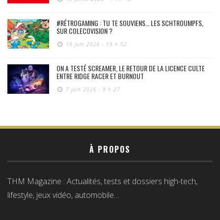
#RÉTROGAMING : TU TE SOUVIENS… LES SCHTROUMPFS,
SUR COLECOVISION ?
19 juin 2026 - 19 h 02
ON A TESTÉ SCREAMER, LE RETOUR DE LA LICENCE CULTE
ENTRE RIDGE RACER ET BURNOUT
7 juin 2026 - 9 h 27
À PROPOS
THM Magazine : Actualités, tests et dossiers high-tech,
lifestyle, jeux vidéo, automobile…