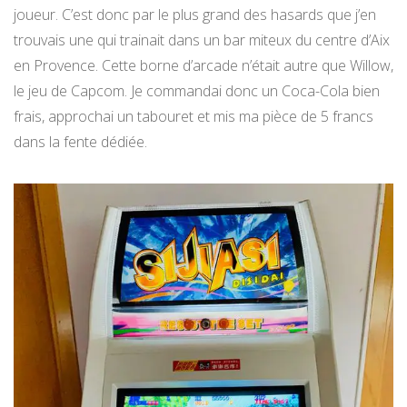
joueur. C’est donc par le plus grand des hasards que j’en
trouvais une qui trainait dans un bar miteux du centre d’Aix
en Provence. Cette borne d’arcade n’était autre que Willow,
le jeu de Capcom. Je commandai donc un Coca-Cola bien
frais, approchai un tabouret et mis ma pièce de 5 francs
dans la fente dédiée.