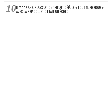
IL Y A 17 ANS, PLAYSTATION TENTAIT DÉJÀ LE « TOUT NUMÉRIQUE »
AVEC LA PSP GO… ET C’ÉTAIT UN ÉCHEC