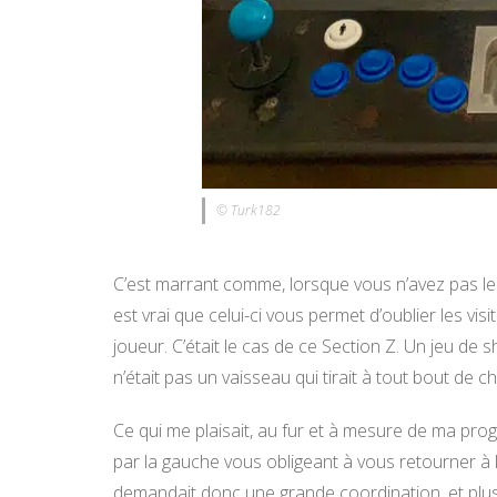
© Turk182
C’est marrant comme, lorsque vous n’avez pas le c
est vrai que celui-ci vous permet d’oublier les vi
joueur. C’était le cas de ce Section Z. Un jeu de
n’était pas un vaisseau qui tirait à tout bout de
Ce qui me plaisait, au fur et à mesure de ma prog
par la gauche vous obligeant à vous retourner à 
demandait donc une grande coordination, et plus 