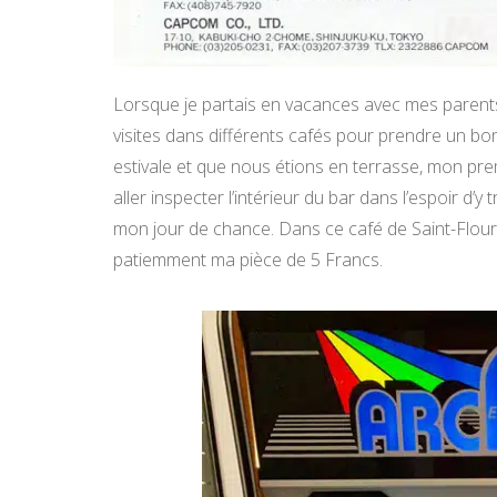
Lorsque je partais en vacances avec mes parents, 
visites dans différents cafés pour prendre un bo
estivale et que nous étions en terrasse, mon pre
aller inspecter l’intérieur du bar dans l’espoir d’y
mon jour de chance. Dans ce café de Saint-Flour
patiemment ma pièce de 5 Francs.