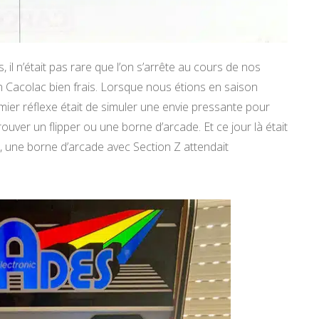
il n’était pas rare que l’on s’arrête au cours de nos
n Cacolac bien frais. Lorsque nous étions en saison
mier réflexe était de simuler une envie pressante pour
 trouver un flipper ou une borne d’arcade. Et ce jour là était
, une borne d’arcade avec Section Z attendait