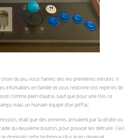
hoix du jeu, vous l’aimez des les premières minutes. Il
sites infumables en famille et vous redonne vos repères de
 shoot comme plein d’autre, sauf que pour une fois ce
 champs mais un humain équipé d’un JetPac.
ression, était que des ennemis arrivaient par la droite ou
l’aide du deuxième bouton, pour pouvoir les détruire. Ceci
je dominais cette technique plus le jeu devenait