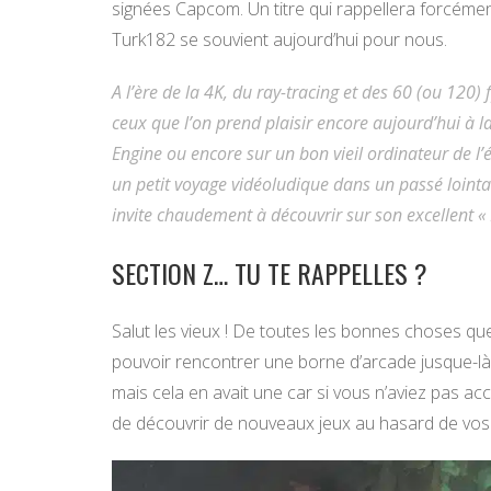
signées Capcom. Un titre qui rappellera forcément 
Turk182 se souvient aujourd’hui pour nous.
A l’ère de la 4K, du ray-tracing et des 60 (ou 120)
ceux que l’on prend plaisir encore aujourd’hui à 
Engine ou encore sur un bon vieil ordinateur de l
un petit voyage vidéoludique dans un passé loin
invite chaudement à découvrir sur son excellent « 
SECTION Z… TU TE RAPPELLES ?
Salut les vieux ! De toutes les bonnes choses que 
pouvoir rencontrer une borne d’arcade jusque-là
mais cela en avait une car si vous n’aviez pas ac
de découvrir de nouveaux jeux au hasard de vos v