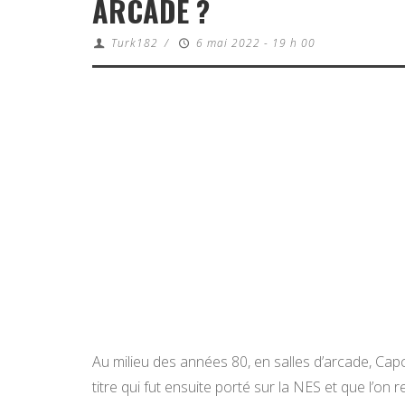
ARCADE ?
Turk182
/
6 mai 2022 - 19 h 00
Au milieu des années 80, en salles d’arcade, C
titre qui fut ensuite porté sur la NES et que l’o