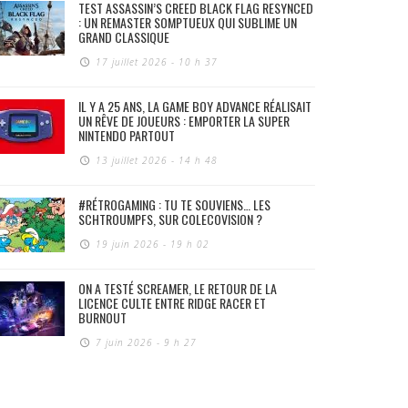
TEST ASSASSIN’S CREED BLACK FLAG RESYNCED
: UN REMASTER SOMPTUEUX QUI SUBLIME UN
GRAND CLASSIQUE
17 juillet 2026 - 10 h 37
IL Y A 25 ANS, LA GAME BOY ADVANCE RÉALISAIT
UN RÊVE DE JOUEURS : EMPORTER LA SUPER
NINTENDO PARTOUT
13 juillet 2026 - 14 h 48
#RÉTROGAMING : TU TE SOUVIENS… LES
SCHTROUMPFS, SUR COLECOVISION ?
19 juin 2026 - 19 h 02
ON A TESTÉ SCREAMER, LE RETOUR DE LA
LICENCE CULTE ENTRE RIDGE RACER ET
BURNOUT
7 juin 2026 - 9 h 27